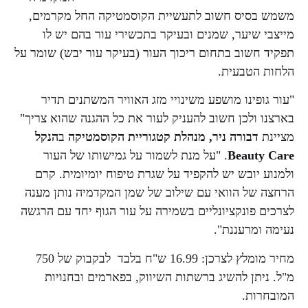
משמש בסיס חשוב לתעשיית הקוסמטיקה החל מקרמים,
מייצבי שיער, שמנים ובעיקר בתכשירי עור בהם יש לו
תפקיד חשוב בתחום ריכוך העור (בעיקר עור יבש) שומר על
הלחות הטבעית.
"עור גופינו מושפע משינויי מזג האוויר המשתנים תדיר
בארצנו ולכן חשוב להעניק לעור את כל ההגנה שהוא צריך"
מציינת
דבורה ניר,
מנהלת קטגוריית הקוסמטיקה
ב
הנקל
Beauty Care
. "על מנת לשמור על גמישותו של העור
ולמנוע יובש יש להקפיד על שגרת טיפוח יומיומית. קרם
הרחצה של הוואי עם שילוב של שמן המקדמיה נותן מענה
לצרכים פונקציונליים בשמירה על עור הגוף יחד עם הרגשה
נעימה ומרעננת".
מחיר מומלץ לצרכן: 16.99 ש"ח בלבד לבקבוק של 750
מ"ל. ניתן להשיג ברשתות השיווק, בפארמים ובחנויות
המובחרות.