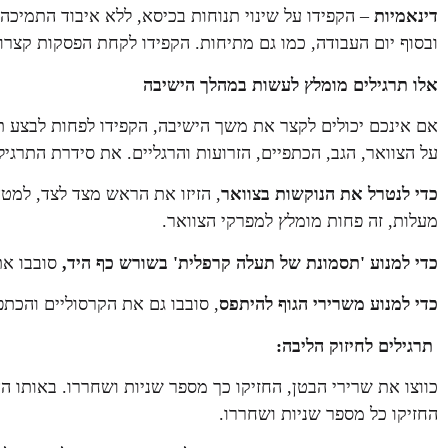
דינאמיות
– הקפידו על שינוי תנוחות בכיסא, ללא איבוד התמיכה
ובסוף יום העבודה, כמו גם מתיחות. הקפידו לקחת הפסקות קצרו
אלו תרגילים מומלץ לעשות במהלך הישיבה
אם אינכם יכולים לקצר את משך הישיבה, הקפידו לפחות לבצע ת
על הצוואר, הגב, הכתפיים, הזרועות והרגליים. את סידרת התרג
כדי לנטרל את הנוקשות בצוואר
מעלות, זה פחות מומלץ למפרקי הצוואר.
כדי למנוע 'תסמונת
של תעלה קרפלית' בשורש כף היד,
סובבו את 
כדי למנוע משרירי הגוף להיתפס
, סובבו גם את הקרסוליים והכתפי
תרגילים לחיזוק הליבה:
כווצו את שרירי הבטן, החזיקו כך מספר שניות ושחררו. באותו האו
החזיקו כל מספר שניות ושחררו.