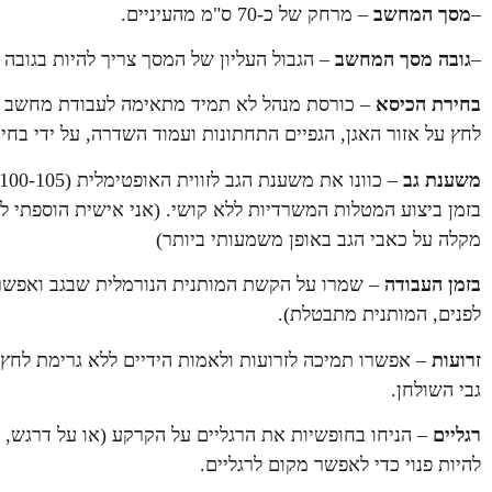
–
מסך המחשב
– מרחק של כ-70 ס"מ מהעיניים.
–
גובה מסך המחשב
– הגבול העליון של המסך צריך להיות בגובה ה
בחירת הכיסא
– כורסת מנהל לא תמיד מתאימה לעבודת מחשב ממ
לחץ על אזור האגן, הגפיים התחתונות ועמוד השדרה, על ידי בחי
משענת גב
בזמן ביצוע המטלות המשרדיות ללא קושי. (אני אישית הוספתי 
מקלה על כאבי הגב באופן משמעותי ביותר)
בזמן העבודה
– שמרו על הקשת המותנית הנורמלית שבגב ואפשר
לפנים, המותנית מתבטלת).
זרועות
– אפשרו תמיכה לזרועות ולאמות הידיים ללא גרימת לחץ.
גבי השולחן.
רגליים
– הניחו בחופשיות את הרגליים על הקרקע (או על דרגש, א
להיות פנוי כדי לאפשר מקום לרגליים.