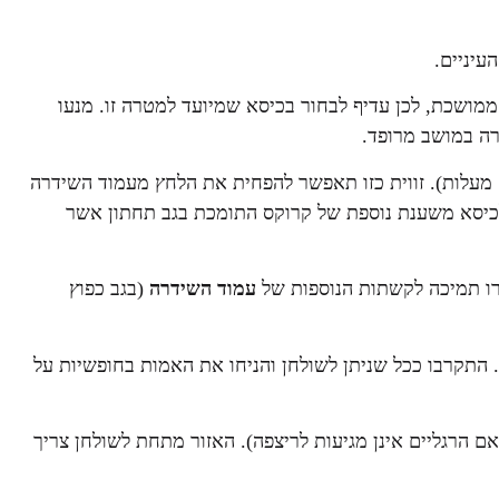
עיניים.
ושכת, לכן עדיף לבחור בכיסא שמיועד למטרה זו. מנעו
רה במושב מרופד.
– כוונו את משענת הגב לזווית האופטימלית (100-105 מעלות). זווית כזו תאפשר להפחית את הלחץ מעמוד השידרה
לכיסא משענת נוספת של קרוקס התומכת בגב תחתון אשר
ו תמיכה לקשתות הנוספות של
עמוד השידרה
(בגב כפוץ
 התקרבו ככל שניתן לשולחן והניחו את האמות בחופשיות על
ם הרגליים אינן מגיעות לריצפה). האזור מתחת לשולחן צריך