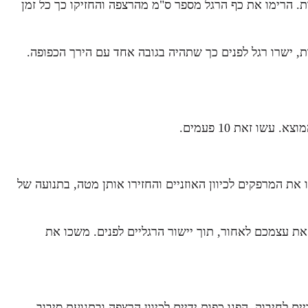
ה, כשהברכיים מונחות על הרצפה בזווית של 90 מעלות. הרימו את כף הרגל מספר ס"מ מהרצפה והחזיקו כך כל זמן
ה, כשהברכיים מונחות על הרצפה בזווית של 90 מעלות, ישרו רגל לפנים כך שתהיה בגובה אחד עם הירך הכפופה.
שו זאת 10 פעמים.
את המרפקים לכיוון האוזניים והחזירו אותן מטה, בתנועה של
ת עצמכם לאחור, תוך יישור הרגליים לפנים. משכו את
ם לחיבוק. הפנו כפות ידיים לכיוון הרצפה ובתנועת סיבוב