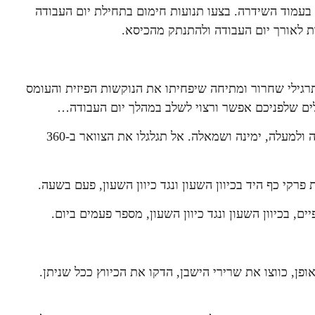
 בעמוד השידרה. בצעו תנועות חימום בתחילת יום העבודה
ת לאורך יום העבודה ולהתנתק מהכיסא.
רגילי שחרור ומתיחה שיפחיתו את הנוקשות הפיזית והעומס
ילים שלפניכם אפשר ורצוי לשלב במהלך יום העבודה…
, הזיזו את הראש מצד לצד, למטה ולמעלה, ימינה ושמאלה. אל תגלגלו את הצוואר ב-360
פרקי כף היד בכיוון השעון ונגד כיוון השעון, פעם בשעה.
ים, בכיוון השעון ונגד כיוון השעון, מספר פעמים ביום.
פן, כווצו את שרירי הישבן, הדקו את הכיווץ ככל שניתן.