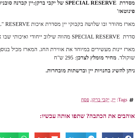
מסדרת
SPECIAL RESERVE
של יקבי ברקן:יין קברנה סובניון ,
פינוטאז'
מארז מהודר ובו שלושה בקבוקי יין מסדרת איכות SPECIAL" RESERVE" חדשה מבית יקבי ברקן.
סדרת SPECIAL RESERVE מהווה שילוב ייחודי ואיכותי שבו אדמות גידול מובחרות לזן ענבים אצילי. כל יין מיוחד בטעמו.
מארז יינות מעשירים במיוחד את אווירת החג. המארז מכיל בנוסף, 
שוקולד.
מחיר מומלץ לצרכן
: 295 ש"ח
ניתן להשיג בחנויות יין וברשתות מובחרות.
Tags:
יין
,
יקבי ברקן
,
פסח
אוהבים את הכתבה? שתפו אותה עכשיו: