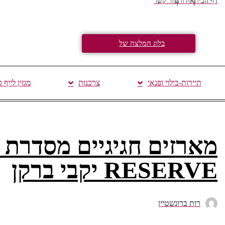
דף הבית
אודות
צור קשר
בלוג המלצה של
תיירות-בילוי ופנאי
צרכנות
מגזין לייף 
RESERVE יקבי ברקן
רות ברונשטיין