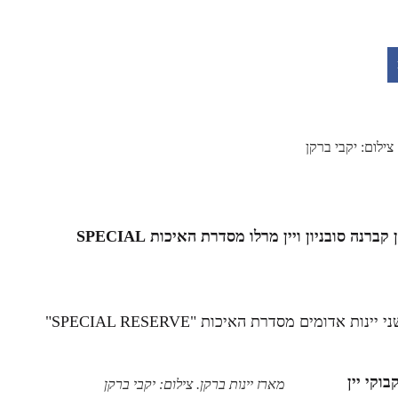
לקראת החג יקבי ברקן מציעים לנו מארז זוגי מרהיב ובו בקבוק יין קברנה סובניון ויין מרלו מסדרת האיכות SPECIAL
המארז מהודר משמש כמתנה מושלמת למארח החג ומשלב בין שני יינות אדומים מסדרת האיכות "SPECIAL RESERVE"
וקי יין
מארז יינות ברקן. צילום: יקבי ברקן