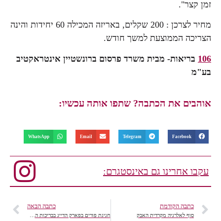
זמן קצר".
מחיר לצרכן : 200 שקלים, באריזה המכילה 60 יחידות והינה
הצריכה הממוצעת למשך חודש.
106
בריאות- מבית משרד פרסום ברונשטיין אינטראקטיב
בע"מ
אוהבים את הכתבה? שתפו אותה עכשיו:
WhatsApp
Email
Telegram
Facebook
עקבו אחרינו גם באינסטגרם:
כתבה הקודמת
כתבה הבאה
סוף לאלרגיה מקרדית האבק
חגיגת פורים בפארק הדייג בבריכות הדגים של קיבוץ מעיין צבי