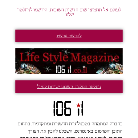
לעולם אל תחמיצו שום חדשות חשובות. הירשמו לניוזלטר
שלנו.
להרשם עכשיו
ניוזלטר המלצת השבוע ישירות למייל
כחברה המתמחה בטכנולוגיות חדשניות ומתקדמות בתחום
התוכן והפרסום באינטרנט, השכלנו להבין את הצורך