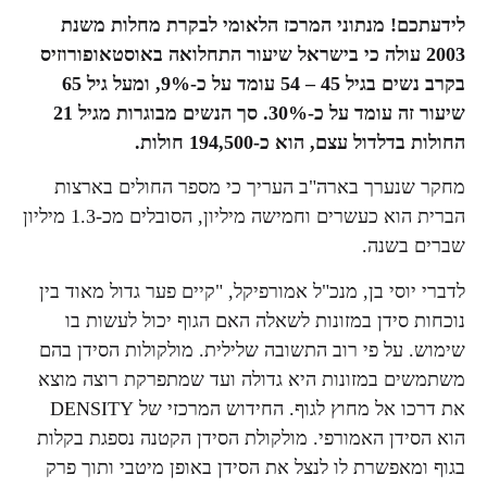
לידעתכם!
מנתוני המרכז הלאומי לבקרת מחלות משנת
2003 עולה כי בישראל שיעור התחלואה באוסטאופורוזיס
בקרב נשים בגיל 45 – 54 עומד על כ-9%, ומעל גיל 65
שיעור זה עומד על כ-30%. סך הנשים מבוגרות מגיל 21
החולות בדלדול עצם, הוא כ-194,500 חולות.
מחקר שנערך בארה"ב העריך כי מספר החולים בארצות
הברית הוא כעשרים וחמישה מיליון, הסובלים מכ-1.3 מיליון
שברים בשנה.
לדברי יוסי בן, מנכ"ל אמורפיקל, "קיים פער גדול מאוד בין
נוכחות סידן במזונות לשאלה האם הגוף יכול לעשות בו
שימוש. על פי רוב התשובה שלילית. מולקולות הסידן בהם
משתמשים במזונות היא גדולה ועד שמתפרקת רוצה מוצא
את דרכו אל מחוץ לגוף. החידוש המרכזי של DENSITY
הוא הסידן האמורפי. מולקולת הסידן הקטנה נספגת בקלות
בגוף ומאפשרת לו לנצל את הסידן באופן מיטבי ותוך פרק