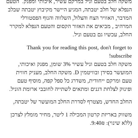
משקה חלב בטעם וניל במרקם עשיר, איכותי ומפנק. הטעם
הנפלא של חלב יטבתה, המגיע היישר מקיבוץ יטבתה שבלב
המדבר, האוויר הצח והצלול, השלווה והנוף הפסטורלי
המרהיב , מביאים את האזור הקסום והטעם הנפלא למקרר
החלב, עכשיו גם בטעם וניל.
Thank you for reading this post, don't forget to
subscribe!
משקה חלב בטעם וניל עשיר 3% שומן, מפנק ואיכותי,
המועשר בסידן ובוויטמין D. משקה החלב, מעניק חווית
טעם ומרקם ייחודית, משדרג כל ספל קפה, מוסיף טעם
ופינוק לצלחת דגנים ומתאים לשתייה לחובבי ארומת הוניל.
החלב החדש, מצטרף לסדרת החלב המועשר של יטבתה,
משווק באריזת קרטון המכילה 1 ליטר, מחיר מומלץ לצרכן
(ללא שינוי): 9:40₪.