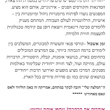
ייחודית: הקרנת קטעי סרטים עלילתיים במסגרת ההרצאות,
הסדנאות והקורסים הפנים – אירגוניים, אותם הוא מציע.
המפגשים נועדו לפיתוח מיומנויות ניהול ומיומנויות בין –
אישיות, הרלוונטיות לעולם העבודה. המתחם מעניק
ללומדים סביבה דינאמית ויוצאת דופן עם קידמה טכנולוגית
להעצמת חווית הלמידה.
זמן אשכול
–קורסי פנאי והעשרה למבוגרים, המשלבים בין
לימודים ברמה הגבוהה ביותר, עם המרצים המובילים
בתחומם בארץ, בנושאי אומנות, קבלה, היסטוריה, תרבויות
עולם, מוזיקה ועוד, לצד חוויה ייחודית שבלימוד באולמות
מפנקים. המרכז מציע מופעים ואירועי תרבות ייחודיים
בנושאים שונים כמו גם סדרות סיורים בכל הארץ.
ה"המלצה שלי" חובה לבקר במתחם, אמריקה זה כאן! הוליווד ולאס
וגאס מאחורינו *****
אוהבים את הכתבה? שתפו אותה עכשיו: