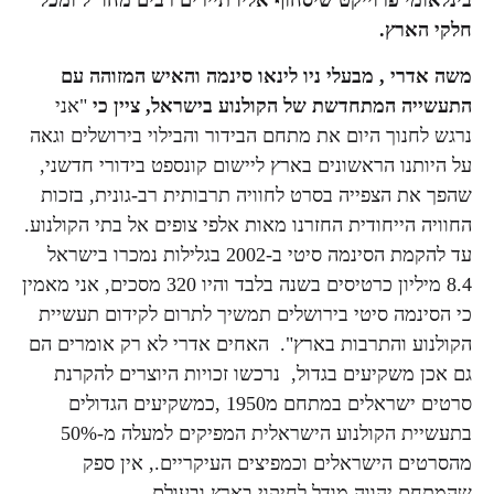
בינלאומי פרוייקט שיסחוף אליו תיירים רבים מחו"ל ומכל
חלקי הארץ.
משה אדרי , מבעלי ניו לינאו סינמה והאיש המזוהה עם
התעשייה המתחדשת של הקולנוע בישראל, ציין כי
"אני
נרגש לחנוך היום את מתחם הבידור והבילוי בירושלים וגאה
על היותנו הראשונים בארץ ליישום קונספט בידורי חדשני,
שהפך את הצפייה בסרט לחוויה תרבותית רב-גונית, בזכות
החוויה הייחודית החזרנו מאות אלפי צופים אל בתי הקולנוע.
עד להקמת הסינמה סיטי ב-2002 בגלילות נמכרו בישראל
8.4 מיליון כרטיסים בשנה בלבד והיו 320 מסכים, אני מאמין
כי הסינמה סיטי בירושלים תמשיך לתרום לקידום תעשיית
הקולנוע והתרבות בארץ". האחים אדרי לא רק אומרים הם
גם אכן משקיעים בגדול, נרכשו זכויות היוצרים להקרנת
סרטים ישראלים במתחם מ1950 ,כמשקיעים הגדולים
בתעשיית הקולנוע הישראלית המפיקים למעלה מ-50%
מהסרטים הישראלים וכמפיצים העיקריים., אין ספק
שהמתחם יהווה מודל לחיקוי בארץ ובעולם.