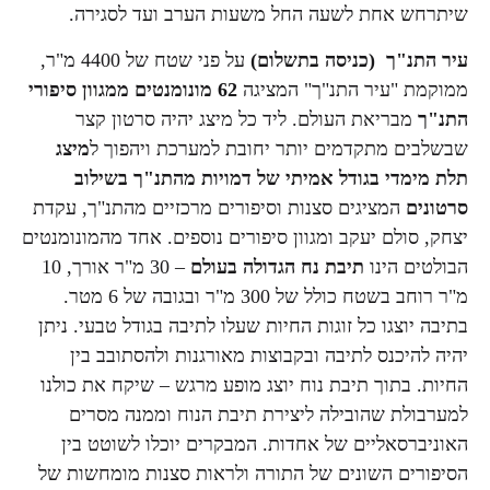
שיתרחש אחת לשעה החל משעות הערב ועד לסגירה.
עיר התנ"ך (כניסה בתשלום)
על פני שטח של 4400 מ"ר,
ממוקמת "עיר התנ"ך" המציגה
62 מונומנטים ממגוון סיפורי
התנ"ך
מבריאת העולם. ליד כל מיצג יהיה סרטון קצר
שבשלבים מתקדמים יותר יחובת למערכת ויהפוך ל
מיצג
תלת מימדי בגודל אמיתי של דמויות מהתנ"ך בשילוב
סרטונים
המציגים סצנות וסיפורים מרכזיים מהתנ"ך, עקדת
יצחק, סולם יעקב ומגוון סיפורים נוספים. אחד מהמונומנטים
הבולטים הינו
תיבת נח הגדולה בעולם
– 30 מ"ר אורך, 10
מ"ר רוחב בשטח כולל של 300 מ"ר ובגובה של 6 מטר.
בתיבה יוצגו כל זוגות החיות שעלו לתיבה בגודל טבעי. ניתן
יהיה להיכנס לתיבה ובקבוצות מאורגנות ולהסתובב בין
החיות. בתוך תיבת נוח יוצג מופע מרגש – שיקח את כולנו
למערבולת שהובילה ליצירת תיבת הנוח וממנה מסרים
האוניברסאליים של אחדות. המבקרים יוכלו לשוטט בין
הסיפורים השונים של התורה ולראות סצנות מומחשות של