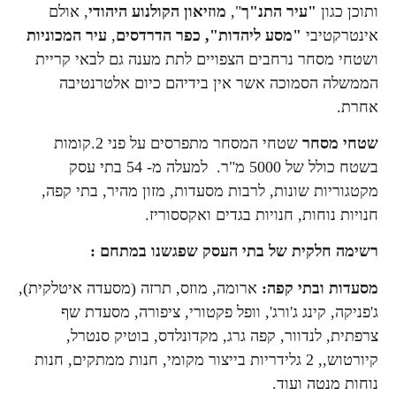
ותוכן כגון
"עיר התנ"ך
",
מוזיאון הקולנוע היהודי
, אולם
אינטרקטיבי
"מסע ליהדות",
כפר הדרדסים
,
עיר המכוניות
ושטחי מסחר נרחבים הצפויים לתת מענה גם לבאי קריית
הממשלה הסמוכה אשר אין בידיהם כיום אלטרנטיבה
אחרת.
שטחי מסחר
שטחי המסחר מתפרסים על פני 2.קומות
בשטח כולל של 5000 מ"ר. למעלה מ- 54 בתי עסק
מקטגוריות שונות, לרבות מסעדות, מזון מהיר, בתי קפה,
חנויות נוחות, חנויות בגדים ואקססוריז.
רשימה חלקית של בתי העסק שפגשנו במתחם :
מסעדות ובתי קפה:
ארומה, מוזס, תרזה (מסעדה איטלקית),
ג'פניקה, קינג ג'ורג', וופל פקטורי, ציפורה, מסעדת שף
צרפתית, לנדוור, קפה גרג, מקדונלדס, בוטיק סנטרל,
קיורטוש,, 2 גלידריות בייצור מקומי, חנות ממתקים, חנות
נוחות מנטה ועוד.