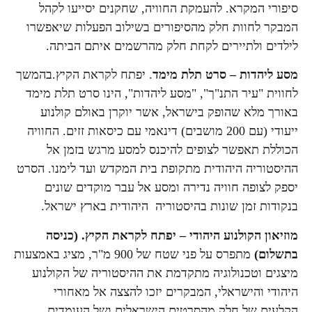
סיפורי המקרא. להעמקת החוויה, שחקנים יסייעו לקהל
המבקר לחוות חלק מהסיפורים בשילוב הפעלות שיאפשרו
לילדים ולתיירים לקחת חלק מהרשמים איתם הביתה.
מסע ליהדות – סרט תלת מימד
. יפתח לקראת הקיץ.בהמשך
לחווית "עיר התנ"ך", "מסע ליהדות", הינו סרט תלת מימד
באורך מלא שהופק בישראל, אשר יוקרן באולם קולנוע
ייעודי (עם 200 מושבים) דינאמי עם כיסאות זזים. החוויה
הכוללת תאפשר לצופים להיכנס למסע מרגש בזמן אל
ההיסטוריה היהודית מתקופת בית המקדש ועד לימנו. הסרט
יספק לצופה חוויה נדירה ומסע אל עבר מוקדים שונים
בנקודות זמן שונות בהיסטוריה היהודית בארץ ישראל.
מוזיאון הקולנוע היהודי – יפתח לקראת הקיץ. (כניסה
בתשלום)
מתפרס על פני שטח של 900 מ"ר, מציג באמצעות
מיצגים וטכנולוגיה מתקדמת את ההיסטוריה של הקולנוע
היהודי והישראלי, המבקרים יזכו להצצה אל מאחורי
הקלעים של חלק מהסרטים הישראלים ושל העומדים