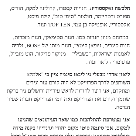
הלבשה ואקססוריז:
, חנויות קסטרו, קרולינה למקה, הודיס,
ספורט ורטהיימר, חולצות "סימן טוב", לילה מיסט,
אקססוריז, אופטיקה בן עמי, TOP TEN ועוד.
במתחם מגוון חנויות כמו: חנות סטימצקי, חנות מזכרות,
חנות סיגרים, ניופאן קיטצ'ן, חנות מותג של BOSE, גלריה
לאמנות ישראלית, "בשבילי" – מניקור פדיקור, הוט מובייל,
פרפומריה לואר ועוד.
ליאון אדרי מבעלי ניו לינאו סינמה ציין כי
"אלמלא
השותפים לדרך הפרוייקט לא היה קורם עור וגידים
ומתקדם, אני רוצה להודות לראש עיריית ירושלים ניר ברקת
שתמך וקידם את הפרוייקט ואת יזמי הפרוייקט חברת שפיר
הנדסה.
אני מצטרפת להתלהבות כמו שאר העיתונאים שהגיעו
למקום, אכן סינמה סיטי מקום יחודי וגרנדיוזי בקנה מידה