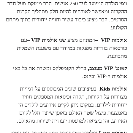
וימי הולדת
המיועד לעד 250 אנשים. הבר ממוקם מעל חדר
ההקרנה ומאפשר לאורחים להיות חלק מתהליך הקרנת
הסרטים. הבר מציע כיבוד עשיר וחוויה ייחודית בתוך מתחם
הקולנוע.
אולמות
VIP
–
המתחם מציע
שני אולמות
VIP
–עם
כורסאות בודדות מפנקות במיוחד עם משענת חשמלית
מתכווננת.
לאונג'
VIP
מעוצב,
בחלל הקומפלקס ומשרת את כל באי
אולמות ה-VIP וביזנס.
אולמות
Kids
בעיצובים שונים המבוססים על דמויות
מצוירות על הקירות, תקרה וכיסאות המספקים חוויה
ייחודית לילדים. במקום ניתן לקיים אירועים לילדים הן
באמצעות פיצול שטח האולם באופן שיוצר חלל לקיום
האירוע, והן ביציאה למרפסת ייעודית ישירות מהאולם.
אולמות
Love
אולמות המעוצבים ברוח האהבה, עם גימיק