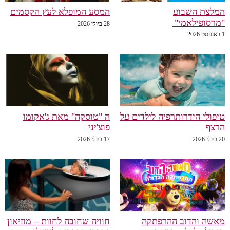
המלצת השבוע
המסע המופלא לעץ הקסמים
"מרסופילאמי"
28 ביולי 2026
1 באוגוסט 2026
טיפולי הידרותרפיה לילדים על
ה "טוסקה" מאת ג'אקומו
הרצף
פוצ'יני
20 ביולי 2026
17 ביולי 2026
מאשה והדוב ההרפתקה
חוויה שחובה לחוות – מוזיאון