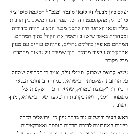
יעקב כהן מבעלי ניו לינאו סינמה ומנכ"ל הסינמה סיטי ציין
כי
"כחלק מהקונספט החדשני שפיתחנו המשלב בין תרבות
בילוי ופנאי האתגר היה לתכנן מבנה המציע חוויה בידורית
ומסחרית באופן שישאב וישמר את הקהל בתוך המתחם.
המתחם מאופיין בחללים גדולים, פתוחים ונוחים עם מגוון
אטרקציות ועיצוב מרהיב, תוך שמירה על נראות מתמדת
מכל מקום".
נשיא קבוצת שמרוק, סטנלי גולד,
אמר כי הקבוצה שמחה
על הרחבת השקעותיה בישראל, במיוחד בתחומי הפנאי
והבידור: "קבוצת שמרוק, שהיא זרוע ההשקעות של
משפחת דיסני, רואה בקרנות ההשקעה שלה בישראל, מנוף
חשוב".
ראש העיר ירושלים ניר ברקת
ציין כי "ירושלים הפכה
בשנים האחרונות לבירת תרבות תוססת ואטרקטיבית
והסינמה סיטי הוא אלמנט נוסף שמבשר על חזרתה של