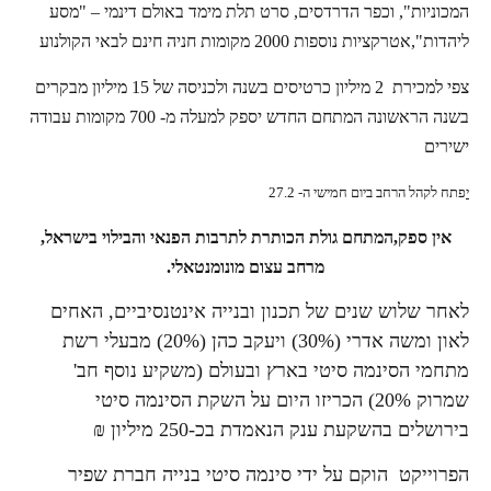
המכוניות", וכפר הדרדסים, סרט תלת מימד באולם דינמי – "מסע
ליהדות",
אטרקציות נוספות
2000 מקומות חניה חינם לבאי הקולנוע
צפי למכירת 2 מיליון כרטיסים בשנה ולכניסה של 15 מיליון מבקרים
בשנה הראשונה
המתחם החדש יספק למעלה מ- 700 מקומות עבודה
ישירים
י
פתח לקהל הרחב ביום חמישי ה- 27.2
אין ספק,המתחם גולת הכותרת לתרבות הפנאי והבילוי בישראל,
מרחב עצום מונומנטאלי.
לאחר שלוש שנים של תכנון ובנייה אינטנסיביים, האחים
לאון ומשה אדרי (30%) ויעקב כהן (20%) מבעלי רשת
מתחמי הסינמה סיטי בארץ ובעולם (משקיע נוסף חב'
שמרוק 20%) הכריזו היום על השקת הסינמה סיטי
בירושלים בהשקעת ענק הנאמדת בכ-250 מיליון ₪
הפרוייקט הוקם על ידי סינמה סיטי בנייה חברת שפיר