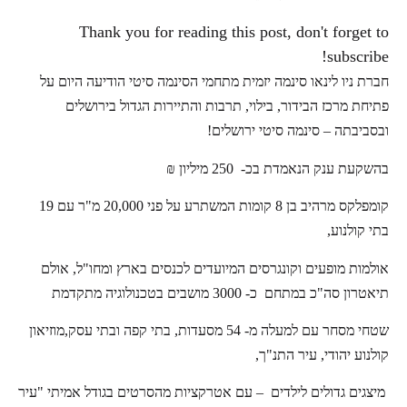
Thank you for reading this post, don't forget to
subscribe!
חברת ניו לינאו סינמה יזמית מתחמי הסינמה סיטי הודיעה היום על
פתיחת מרכז הבידור, בילוי, תרבות והתיירות הגדול בירושלים
ובסביבתה – סינמה סיטי ירושלים!
בהשקעת ענק הנאמדת בכ- 250 מיליון ₪
קומפלקס מרהיב בן 8 קומות המשתרע על פני 20,000 מ"ר עם 19
בתי קולנוע,
אולמות מופעים וקונגרסים המיועדים לכנסים בארץ ומחו"ל, אולם
תיאטרון סה"כ במתחם כ- 3000 מושבים
בטכנולוגיה מתקדמת
שטחי מסחר עם למעלה מ- 54 מסעדות, בתי קפה ובתי עסק,
מוזיאון
קולנוע יהודי, עיר התנ"ך,
מיצגים גדולים לילדים – עם אטרקציות מהסרטים בגודל אמיתי "עיר