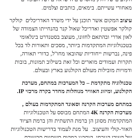
מאחורי עשייתם. בימאים, כותבים וצלמים.
עיצוב
המקום אשר תוכנן על ידי משרד האדריכלים קולקר
קולקר אפשטין ואדריכל שאול קנר בהנחייתו הצמודה של
לאון אדרי ובהתאם לחזונו, מעוצב בסטנדרט בינלאומי
בטכנולוגיות המתקדמות ביותר, מסכים ותאורות לד בכל
פינה, נברשות ייחודיות שהובאו מחו"ל, כדורי תאורה,
תקרות ועמודים מוארים וכל זאת בשילוב תמונות, בובות
ודמויות מובילות מעולם הקולנוע בארץ ובעולם.
טכנולוגיה מתקדמת –
כל המערכות במתחם, מערכת
הקולנוע, ומיזוג האוויר מנוהלות מחדר בקרה מרכזי
IP
.
במתחם מערכות הקרנה וסאונד המתקדמות בעולם ,
מערכות הקרנה 4
K
המתחם מבוסס על הטכנולוגיות
המתקדמות מסוגן הן ברמת התשתית והן ברמת הציוד
האור-קולי והעיצוב. על מנת לעמוד בדרישות הטכנולוגיות
של העידן הנוכחי הותקנו במקום תשתיות תקשורת