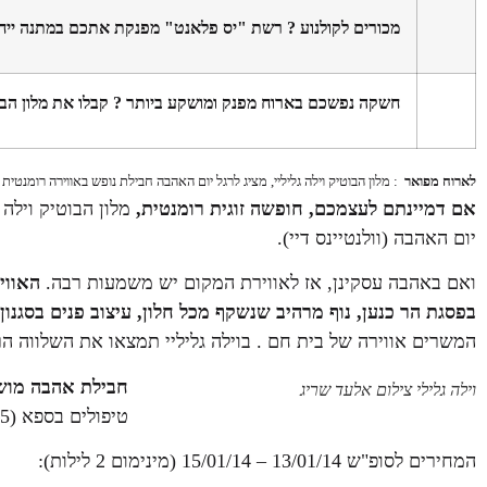
מכורים לקולנוע ? רשת "יס פלאנט" מפנקת אתכם במתנה ייחודי
חשקה נפשכם בארוח מפנק ומושקע ביותר ? קבלו את מלון הבו
לארוח מפואר
: מלון הבוטיק וילה גליליי, מציג לרגל יום האהבה חבילת נופש באווירה רומנטית 
אם דמיינתם לעצמכם, חופשה זוגית רומנטית
,
מלון הבוטיק וילה
יום האהבה (וולנטיינס דיי).
ואם באהבה עסקינן, אז לאווירת המקום יש משמעות רבה.
האוויר
בפסגת הר כנען, נוף מרהיב שנשקף מכל חלון, עיצוב פנים בסגנו
המשרים אווירה של בית חם . בוילה גליליי תמצאו את השלווה 
חבילת אהבה מוש
וילה גלילי צילום אלעד שריג
טיפולים בספא (45 דקות) ופינוק בחדר: בקבוק יין מיקב הרי גליל ומתנה מתוקה.
המחירים לסופ"ש 13/01/14 – 15/01/14 (מינימום 2 לילות):