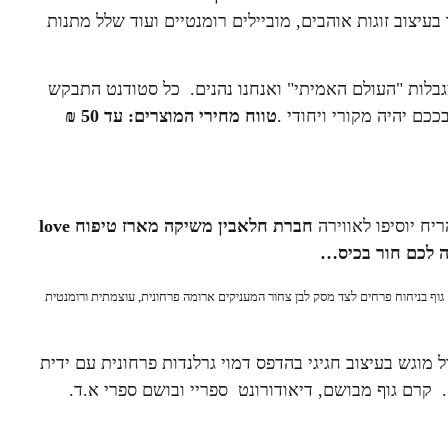
עיצוב זוגות אוהבים, מוביילים רומנטיים ועוד שלל מתנות
לות "העולם האמיתי" ואנחנו נהנים. כל סטודנט התבקש
טווח מחירי המוצרים: עד 50 ₪
יח יוסיפו לאווירה
חברת חלאבין משיקה
מארז טיפוח
love
גוף בניחוח פרחים לצד מסק לבן צחור המעניקים ארומה פרחונית, עוצמתית ורומנטית
וגש בעיצוב חגיגי בהדפס דמוי גרלנדות פרחונית עם ידית
 בגדלים מקוריים. קרם גוף מבושם, דיאודורונט ספריי ובושם ספרי א.ד.