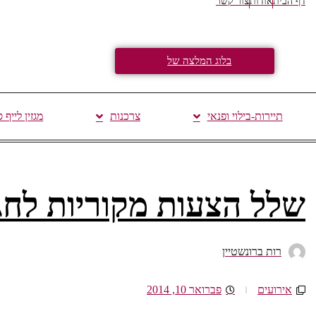
דף הבית
אודות
צור קשר
בלוג המלצה של
תיירות-בילוי ופנאי
צרכנות
מגזין לייף 
שלל הצעות מקוריות לחג
רות ברונשטיין
אירועים
פברואר 10, 2014