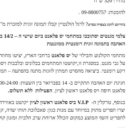
מחיר: 320 ש"ח
להזמנות: 09-8800757 .
? לרגל הולנטיין קבלו תמונה זוגית למזכרת מ
בחרתם לחגוג בצפייה בסרט
האהבה בתמונה זוגית רומנטית ממוגנטת
מתחמי הקולנוע והבילוי של
יס פלאנט
ברחבי הארץ, יציעו מחווה ר
על גבי מגנט. במסגרת זו,יקושטו המתחמים בבלונים ובלבבות וי
רקע רומנטי. ביציאה מהסרט תמתין לזוגות מתנה בהפתעה – תמו
פלאנט חיפה ויס פלאנט ראשון לציון.
הפעילות ללא תשלום.
בנוסף, טרקלין ה-
V.I.P
ביס פלאנט ראשון לציון
יקושט באווירה 
יצרו תפריט מתוק במיוחד עם מנות כגון:
פאבלובת תותי שדה, קומ
לתפריט השף המוצע במקום הכולל ארוחת ערב חלבית ומזנון קול