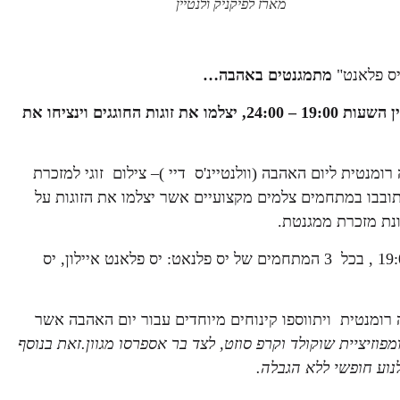
מארז לפיקניק ולנטיין
"יס פלאנט"
מתמגנטים באהבה…
צלמי מגנטים יסתובבו במתחמי יס פלאנט ביום שישי ה – 14/2 בין השעות 19:00 – 24:00, יצלמו את זוגות החוגגים וינציחו את
ומנטית ליום האהבה (וולנטיינ'ס דיי )– צילום זוגי למזכרת
סתובבו במתחמים צלמים מקצועיים אשר יצלמו את הזוגות על
נת מזכרת ממגנטת.
חגיגת יום האהבה תתקיים ב- 14 בפברואר בין השעות: 19:00-24:00 , בכל 3 המתחמים של יס פלנאט: יס פלאנט איילון, יס
רומנטית ויתווספו קינוחים מיוחדים עבור יום האהבה אשר
פוזיציית שוקולד וקרפ סוזט, לצד בר אספרסו מגוון.זאת בנוסף
נוע חופשי ללא הגבלה.