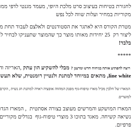
לחגורת בטיחות בעיצוב סרט מלכת היופי, מעמד מגנטי לדפי ממו ב
מקוריות במחיר ועלות שווה לכל נפש
מטרת הקורס היא לאתגר את הסטודנטים ולאלצם לעבוד תחת מגב
ליצור רק 25 יחידות מאותו מוצר כך שהמוצר שתעניקו לבחיר לבככם יהיה מקורי ויחודי .
בלבד!
*****
מבלי להשקיע הון עתק
,האריזה והר
רוצה להפתיע אותה בניחוח חדש ומרענן ?
line white, מתאים במיוחד למתנת ולנטיין רומנטית, שלא תעשה לכם חור בכיס…
המארז של חלבין מכיל מארז טיפוח-גוף מפנק המהווה אופציה ראויה למתנת חג נשית , הקרם 
למוצרים.
המארז המושקע והמרשים מעוצב בצורה אסתטית , המארז הגדול מ
נשיאה קשיחה. מאגד בתוכו 3 מוצרי טיפוח-גוף
פרפיום.