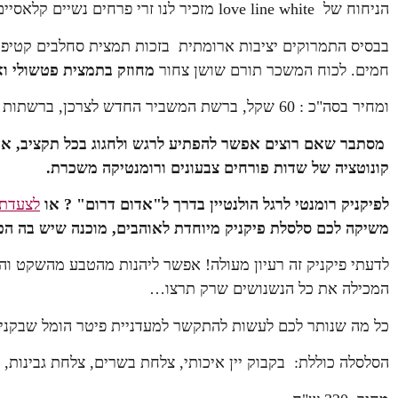
הניחוח של love line white מזכיר לנו זרי פרחים נשיים קלאסיים וענוגים.
בבסיס התמרוקים יציבות ארומתית בזכות תמצית סחלבים קטיפתי
חמים. לכוח המשכר תורם שושן צחור
מחוזק בתמצית פטשולי ו
ומחיר בסה"כ : 60 שקל, ברשת המשביר החדש לצרכן, ברשתות הפארם ובפרפומריות המובחרות.
מסתבר שאם רוצים אפשר להפתיע לרגש ולחגוג בכל תקציב, אפיל
קונוטציה של שדות פורחים צבעונים ורומנטיקה משכרת.
לפיקניק רומנטי לרגל הולנטיין בדרך ל"אדום דרום" ? או
לצעדת 
משיקה לכם סלסלת פיקניק מיוחדת לאוהבים, מוכנה שיש בה הכ
לדעתי פיקניק זה רעיון מעולה! אפשר ליהנות מהטבע מהשקט והש
המכילה את כל הנשנושים שרק תרצו…
כל מה שנותר לכם לעשות להתקשר למעדניית פיטר הומל שבקניון
הסלסלה כוללת: בקבוק יין איכותי, צלחת בשרים, צלחת גבינות, ק