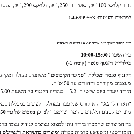
חדר קלאסי 1100 ₪, סופיריור 1,250 ₪, דלאקס 1,290 ₪, פנטהאוז 1,550 ₪. המלון ממוקם בצפת באזור מדהים
לפרטים והזמנות: 04-6999563
יריד מתנות ייערך ביום שישי ה-14.2 ברוח חג האהבה
בין השעות 10:00-15:00
בגלריית דיזנגוף סנטר (קומה 1-)
דיזנגוף סנטר
ומכללת "סמינר הקיבוצים"
משתפים פעולה ומקיימ
מעצבים מקוריים וייחודים עד 50 ש"ח.
היריד ייערך ביום שישי ה- 15.2, בגלריה דיזנגוף בין השעות 10:00-15:00.
"תארוז לי X2" הוא קורס שמועבר במחלקה לעיצוב במכלל
מוצרים קטנים ומלאים בהומור שיימכרו לצרכן
בסכום של עד 50 שקלים
בין המוצרים שיימכרו ביריד ניתן למצוא עציצים לגידול עצמי בד
הומוריסטי ומשעשע כדמות כבולה
ומוצרים בהשראת ולנטיינ'ס דיי 