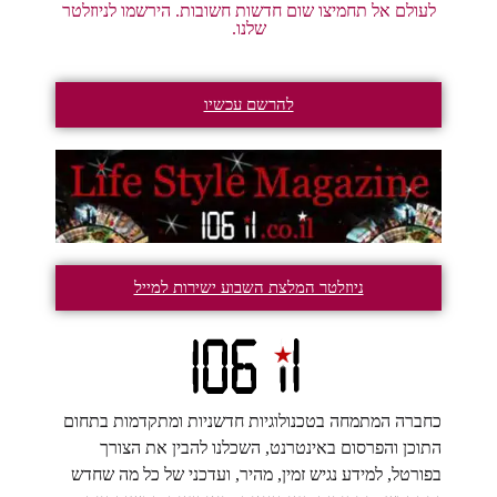
לעולם אל תחמיצו שום חדשות חשובות. הירשמו לניוזלטר
שלנו.
להרשם עכשיו
ניוזלטר המלצת השבוע ישירות למייל
כחברה המתמחה בטכנולוגיות חדשניות ומתקדמות בתחום
התוכן והפרסום באינטרנט, השכלנו להבין את הצורך
בפורטל, למידע נגיש זמין, מהיר, ועדכני של כל מה שחדש