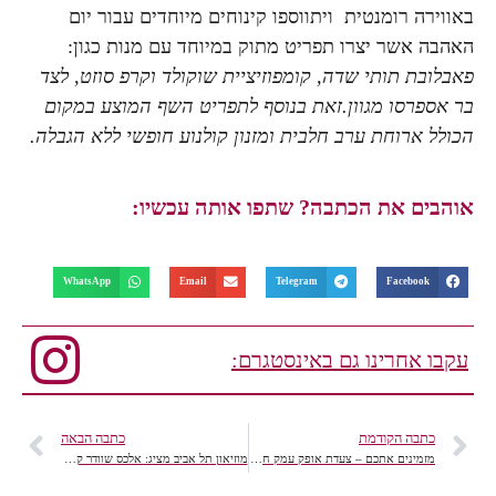
באווירה רומנטית ויתווספו קינוחים מיוחדים עבור יום
האהבה אשר יצרו תפריט מתוק במיוחד עם מנות כגון:
פאבלובת תותי שדה, קומפוזיציית שוקולד וקרפ סוזט, לצד
בר אספרסו מגוון.זאת בנוסף לתפריט השף המוצע במקום
הכולל ארוחת ערב חלבית ומזנון קולנוע חופשי ללא הגבלה.
אוהבים את הכתבה? שתפו אותה עכשיו:
WhatsApp
Email
Telegram
Facebook
עקבו אחרינו גם באינסטגרם:
כתבה הקודמת
כתבה הבאה
מזמינים אתכם – צעדת אופק עמק חרוד, שקדיות מים וירוק בעניים..
מוזיאון תל אביב מציג: אלכס שוודר קיר לקיר, רצפה לתקרה