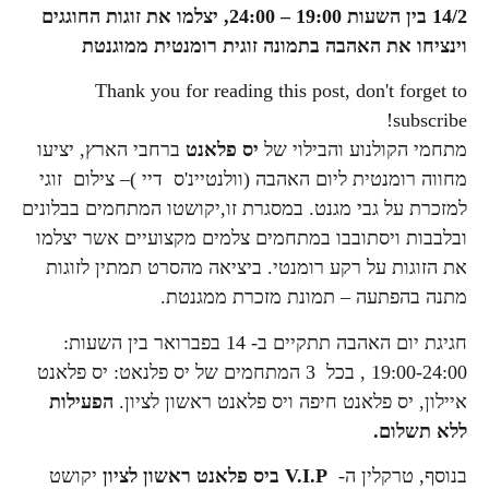
14/2 בין השעות 19:00 – 24:00, יצלמו את זוגות החוגגים
וינציחו את האהבה בתמונה זוגית רומנטית ממוגנטת
Thank you for reading this post, don't forget to
subscribe!
מתחמי הקולנוע והבילוי של
יס פלאנט
ברחבי הארץ, יציעו
מחווה רומנטית ליום האהבה (וולנטיינ'ס דיי )– צילום זוגי
למזכרת על גבי מגנט. במסגרת זו,יקושטו המתחמים בבלונים
ובלבבות ויסתובבו במתחמים צלמים מקצועיים אשר יצלמו
את הזוגות על רקע רומנטי. ביציאה מהסרט תמתין לזוגות
מתנה בהפתעה – תמונת מזכרת ממגנטת.
חגיגת יום האהבה תתקיים ב- 14 בפברואר בין השעות:
19:00-24:00 , בכל 3 המתחמים של יס פלנאט: יס פלאנט
איילון, יס פלאנט חיפה ויס פלאנט ראשון לציון.
הפעילות
ללא תשלום.
בנוסף, טרקלין ה-
V.I.P
ביס פלאנט ראשון לציון
יקושט