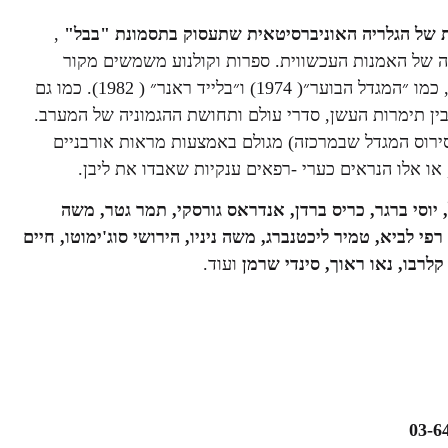
ת של הגלריה האוניברסיטאית שתעסוק בתסמונת "בבל"
,
ה של האמנות העכשווית. ספרות וקולנוע משמשים מקור
השראה לתערוכה, סרטים שהעלו את המיתוס הקולנועי של בבל, כמו ״המגדל הבוער״( 1974) ו״בלייד ראנר״ ( 1982). כמו גם
ין תימרות העשן, סדרי עולם ותחושת ההגמוניה של המערב.
 סירוס המגדל שבמרכזה) מגולם באמצעות מראות אורבניים
או אלו הנראים כערי -רפאים ענקיות שאבדו את ליבן.
ל, יוסי ברגר, כריס ברדן, אנדראס גורסקי, תמר גטר, משה
 רפי לביא, טמיר ליכטנברג, משה ניניו, הירושי סוג'ימוטו, חיים
קלרבו, נאו ראוך, סינדי שרמן
ועוד.