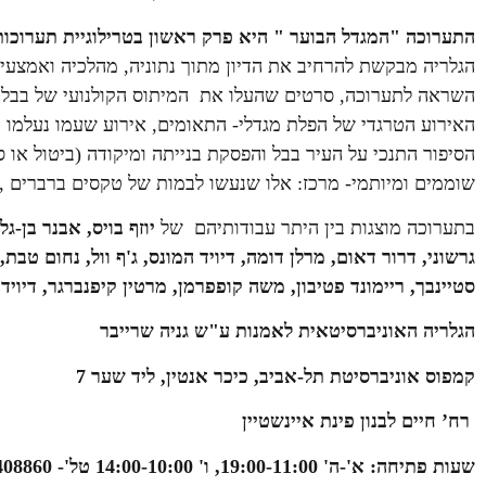
התערוכה "המגדל הבוער " היא פרק ראשון בטרילוגיית תערוכו
הגלריה מבקשת להרחיב את הדיון מתוך נתוניה, מהלכיה ואמצעי
האירוע הטרגדי של הפלת מגדלי- התאומים, אירוע שעמו נעלמו ב
הסיפור התנכי על העיר בבל והפסקת בנייתה ומיקודה (ביטול או
שוממים ומיותמי- מרכז: אלו שנעשו לבמות של טקסים ברברים , 
בתערוכה מוצגות בין היתר עבודותיהם של
יוזף בויס, אבנר בן-ג
גרשוני, דרור דאום, מרלן דומה, דיויד המונס, ג'ף וול, נחום טבת,
סטיינבך, ריימונד פטיבון, משה קופפרמן, מרטין קיפנברגר, דיויד 
הגלריה האוניברסיטאית לאמנות ע"ש גניה שרייבר
קמפוס אוניברסיטת תל-אביב, כיכר אנטין, ליד שער 7
רח’ חיים לבנון פינת איינשטיין
שעות פתיחה: א'-ה' 19:00-11:00, ו' 14:00-10:00 טל'- 03-6408860