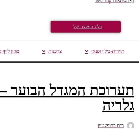
דף הבית
אודות
צור קשר
בלוג המלצה של
תיירות-בילוי ופנאי
צרכנות
מגזין לייף 
תערוכת המגדל הבוער – 
גלריה
רות ברונשטיין