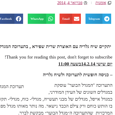
אומנות
פברואר 4, 2014
Facebook
WhatsApp
Email
Telegram
יתקיים
שיח גלריה עם האוצרת שרית שפירא ,
בתערוכה המגדל
Thank you for reading this post, don't forget to subscribe!
יום שישי 14.2.14בשעה 11:00
–
כניסה חופשית לתערוכה ולשיח גלריה
התערוכה "המגדל הבוער" עוסקת
תערוכת המגד
במגדלים השונים של העידן המודרני,
כמגדל אייפל, מגדלים של מבני תעשייה, מגדלי- כוח, מגדלי- תק
בו הותש כוחם ורק צילם הכבד נישאר. מה נותר מאותו מגדל מפ
המרכזיות שהתערוכה ה״מגדל הבוער״ מבקשת לברר.