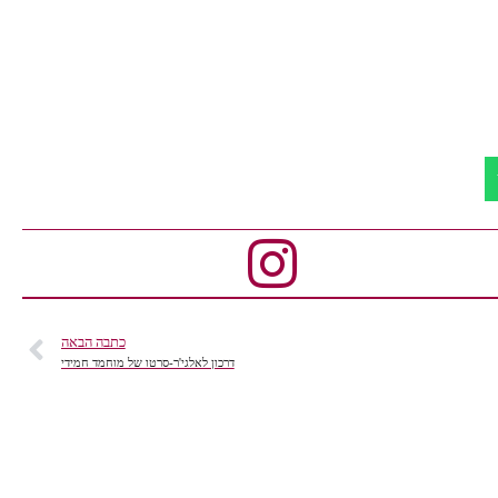
כתבה הבאה
דרכון לאלגי'ר-סרטו של מוחמד חמידי