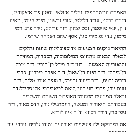
עבודות האמנות.
האמנים המשתתפים: עילית אזולאי, גסטון צבי איצקוביץ,
דגנית ברסט, עודד בלילטי, אורי גרשוני, מיכל היימן, מאיה
ז"ק, ינאי טויסטר, נבט יצחק, דוד עדיקא, נירה פרג, רמי
מימון, עדי נס,מירי סגל, אסף שחם ושמחה שירמן.
התיאורטיקנים המגיעים מדיסציפלינות שונות נחלקים
לכאלה הבאים מתחומי הפילוסופיה, הספרות, המוזיקה
ותיאוריית האמנות
– כגון ד"ר מיכל בן־חורין, ד"ר מיכל
בן־נפתלי, ד"ר דפנה בן־שאול, ד"ר אפרת ביברמן, פרופ'
בוריס גרויס, ד"ר דיוויד גרייבס, המנצח איתי טלגם, ד"ר
נועם יורן, פרופ' חגי כנען,ליאת לביאופרופ' אלי פרידלנדר –
וכאלה המגיעים מתחומי האוצרוּת השונים ומשלבים
בעבודתם תיאוריה ומעשה, דוגמתנילי גורן, הדס מאור, ד"ר
ניסן פרז, דורון רבינא וד"ר איה לוריא.
את הפרויקט ילוו פעילויות ואירועים: שיחי גלריה, ערבי עיון