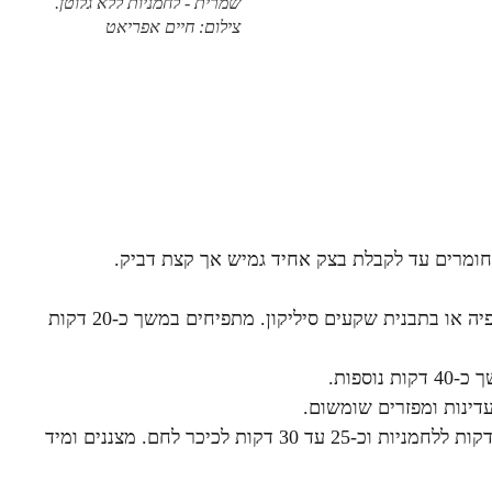
שמרית - לחמניות ללא גלוטן.
צילום: חיים אפריאט
חומרים עד לקבלת בצק אחיד גמיש אך קצת דביק.
בידיים רטובות מכדררים כדורים קטנים ומניחים על נייר אפיה או בתבנית שקעים סיליקון. מתפיחים במשך כ-20 דקות
ספות.
דינות ומפזרים שומשום.
אופים בתנור שחומם מראש ל C°200 במשך כ- 12 עד 15 דקות ללחמניות וכ-25 עד 30 דקות לכיכר לחם. מצננים ומיד