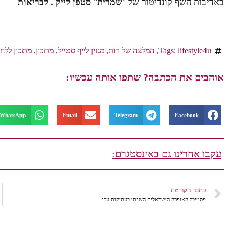
באדיבות השף קונדיטור של "
שמרית
"
סטפן לייק . לבריאות
lifestyle4u
Tags:
,
המלצה של רות
,
מגזין לייף סטייל
,
מתכון
,
מתכון ללחמ
אוהבים את הכתבה? שתפו אותה עכשיו:
WhatsApp
Email
Telegram
Facebook
עקבו אחרינו גם באינסטגרם:
כתבה הקודמת
פסטיבל האופרה הישראלית השנתי בעתיקות עכו