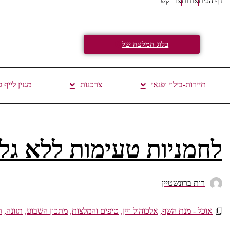
דף הבית
אודות
צור קשר
בלוג המלצה של
תיירות-בילוי ופנאי
צרכנות
מגזין לייף 
לחמניות טעימות ללא גלו
רות ברונשטיין
אוכל - מנת השף
,
אלכוהול ויין
,
טיפים והמלצות
,
מתכון השבוע
,
תזונה
,
ת