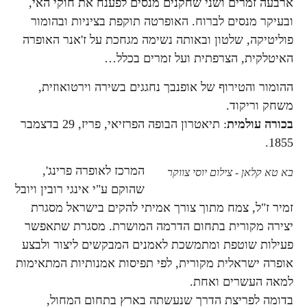
ארבעה זמרים ושני שחקנים מנסים לפענח את חוקי האי,
ובעיקר מנסים לברוח. האופרטה תוקפת בציניות ובהומור
פוליטיקה, שלטון ובאותה נשימה מגחכת על ז'אנר האופרה
האיטלקית, הצרפתית ועל זמרים בכלל…
ההומור והטירוף של אופנבך נחגגים בשירה וירטואוזית,
משחק וריקוד.
בכורה עולמית
: תיאטרון הבופה הפרזיאי, פריז, 29 בדצמבר
1855.
המרכז לאופרה פרינג',
בא טא קלאן - צילום יוסי צווקר
שהוקם ע"י אינגי רובין ויובל
זמיר ז"ל, צמח מתוך צורך אמיתי להקים בישראל מסגרת
יצירה מקורית בתחום הדרמה המושרת. מסגרת שתאפשר
פעילות שוטפת ומתמשכת לאמנים המבקשים ליצור ולבצע
אופרה ישראלית מקורית, לפי תפיסות אמנותיות המתאימות
למאה העשרים ואחת.
בדומה לפריצת הדרך שנעשתה בארץ בתחום המחול,