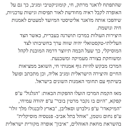
שהתפתח לז'אנר מרתק, חי, קומוניקטיבי ומגיב, כך גם על
האופרה לקבל ראיה מחודשת לאור תפיסות וגישות עדכניות,
שיהפכו אותה מז'אנר אליטיסטי המיועד למעטים לאמנות
חיה ונושמת.
היצירות העולות במרכז תושרנה בעברית, כאשר הצד
העלילתי-טקסטואלי יהיה שווה ערך בחשיבותו לצד
המוסיקלי, כך שעל הבמה תיווצר דרמה המובנת לקהל
ומשוחקת בצורה מעמיקה ומשכנעת.
המרכז מבקש להיות גוף אמנותי חי, השואב ממציאות
החיים והיצירה הישראלית ומגיב אליה, וכן מתכתב ופועל
בשיתוף עם תחומי האמנות השונים בישראל.
מאז הקמת המרכז הועלו ההפקות הבאות: "הגלגול" ע"פ
קפקא, "היום בו נקבר מרטין בובר" ע"פ יהודה עמיחי,
"המיקאדו" ע"פ גילברט וסאליבן, "בארץ לובנגולו מלך זולו"
ע"פ נחום גוטמן, "אוהל בתל אביב- פנטסיה מוסיקלית"
בהשראת מחאת האוהלים, "איבון" אופרה מקורית ישראלית