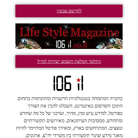
להרשם עכשיו
ניוזלטר המלצת השבוע ישירות למייל
כחברה המתמחה בטכנולוגיות חדשניות ומתקדמות בתחום
התוכן והפרסום באינטרנט, השכלנו להבין את הצורך
בפורטל, למידע נגיש זמין, מהיר, ועדכני של כל מה שחדש
ומתחדש, ממסיבות העיתונאים, מאירועים תקשורתיים
ונוצצים, המתרחשים בארץ, ומאידך פורטל המתיימר להיות
מאגר מידע וצינור תקשורתי בין משרדי יח"צ, ארגונים,