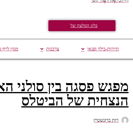
דף הבית
אודות
צור קשר
בלוג המלצה של
תיירות-בילוי ופנאי
צרכנות
מגזין לייף 
מפגש פסגה בין סולני ה
הנצחית של הביטלס
רות ברונשטיין