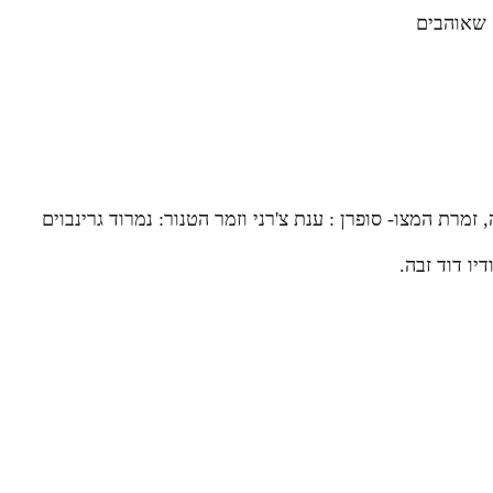
 שאוהבים
מרת המצו- סופרן : ענת צ'רני וזמר הטנור: נמרוד גרינבוים
יו דוד זבה.