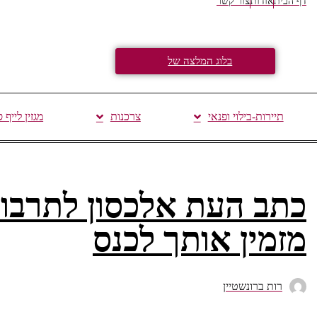
דף הבית
אודות
צור קשר
בלוג המלצה של
תיירות-בילוי ופנאי
צרכנות
מגזין לייף 
כתב העת אלכסון לתרבות,
מזמין אותך לכנס
רות ברונשטיין