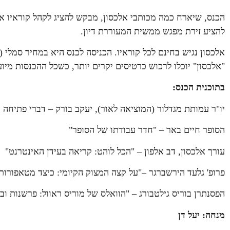
הכנס, שיארח כמה מכותבי אלכסון, מבקש להציג לקהל קוראיו את
להציע זירת מפגש ממשית המעוררת דיון.
"אלכסון" יוכלו לרכוש כרטיסים יקרים יותר, כשכל ההכנסות מיו
בתוכנית הכנס:
יו"ר עמותת מגדלור (המוציאה לאור), יעקב בורק – דברי פתיחה
הסופר חיים באר – "חדר עבודתו של הסופר"
עורך אלכסון, דב אלפון – "הכל לוהט: קריאה בעידן האינטרנט"
פרופ' גלעד הירשברגר –"על קצה המצוק הקיומי: כיצד מטאפורו
הפסנתרן בוריס גילטבורג – "הוואלס של מוריס ראוול: פרשנות ובי
מנחה: יעל דן