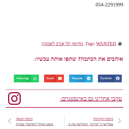
054-2291999
WANTED
Tags:
,
מוזיאון תל אביב לאמנות
אוהבים את הכתבה? שתפו אותה עכשיו:
WhatsApp
Email
Telegram
Facebook
עקבו אחרינו גם באינסטגרם:
כתבה הקודמת
כתבה הבאה
אפליקציית "פילינג", המחדשת את מראה הפנים על ידי תוכנה וללא צורך בקילוף פיזי של שכבת עור
מופע המחול "המרכבה" בבכורה