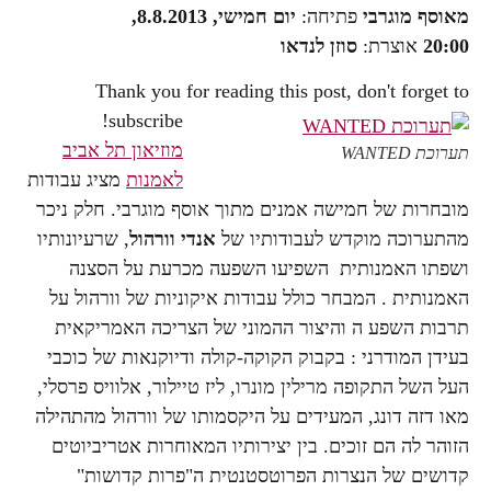
מאוסף מוגרבי
פתיחה:
יום חמישי, 8.8.2013,
20:00
אוצרת:
סוזן לנדאו
Thank you for reading this post, don't forget to
subscribe!
מוזיאון תל אביב
תערוכת WANTED
לאמנות
מציג עבודות
מובחרות של חמישה אמנים מתוך אוסף מוגרבי. חלק ניכר
מהתערוכה מוקדש לעבודותיו של
אנדי וורהול
, שרעיונותיו
ושפתו האמנותית השפיעו השפעה מכרעת על הסצנה
האמנותית . המבחר כולל עבודות איקוניות של וורהול על
תרבות השפע ה והיצור ההמוני של הצריכה האמריקאית
בעידן המודרני : בקבוק הקוקה-קולה ודיוקנאות של כוכבי
העל השל התקופה מרילין מונרו, ליז טיילור, אלוויס פרסלי,
מאו דזה דונג, המעידים על היקסמותו של וורהול מהתהילה
הזוהר לה הם זוכים. בין יצירותיו המאוחרות אטריביוטים
קדושים של הנצרות הפרוטסטנטית ה"פרות קדושות"