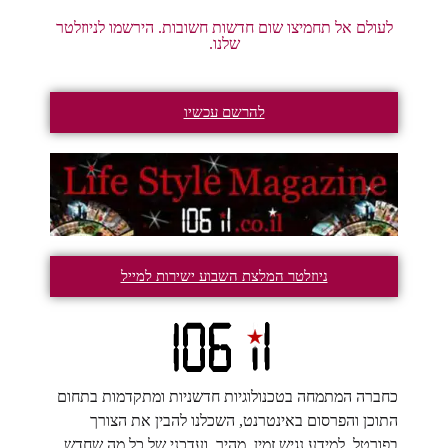
לעולם אל תחמיצו שום חדשות חשובות. הירשמו לניוזלטר
שלנו.
להרשם עכשיו
ניוזלטר המלצת השבוע ישירות למייל
כחברה המתמחה בטכנולוגיות חדשניות ומתקדמות בתחום
התוכן והפרסום באינטרנט, השכלנו להבין את הצורך
בפורטל, למידע נגיש זמין, מהיר, ועדכני של כל מה שחדש