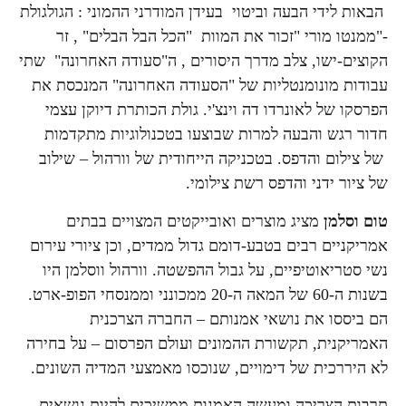
הבאות לידי הבעה וביטוי בעידן המודרני ההמוני : הגולגולת
-"ממנטו מורי "זכור את המוות "הכל הבל הבלים" , זר
הקוצים-ישו, צלב מדרך היסורים , ה"סעודה האחרונה" שתי
עבודות מונומנטליות של "הסעודה האחרונה" המנכסת את
הפרסקו של לאונרדו דה וינצ'י. גולת הכותרת דיוקן עצמי
חדור רגש והבעה למרות שבוצעו בטכנולוגיות מתקדמות
של צילום והדפס. בטכניקה הייחודית של וורהול – שילוב
של ציור ידני והדפס רשת צילומי.
טום וסלמן
מציג מוצרים ואובייקטים המצויים בבתים
אמריקניים רבים בטבע-דומם גדול ממדים, וכן ציורי עירום
נשי סטריאוטיפיים, על גבול ההפשטה. וורהול ווסלמן היו
בשנות ה-60 של המאה ה-20 ממכונני וממנסחי הפופ-ארט.
הם ביססו את נושאי אמנותם – החברה הצרכנית
האמריקנית, תקשורת ההמונים ועולם הפרסום – על בחירה
לא היררכית של דימויים, שנוכסו מאמצעי המדיה השונים.
תרבות הצריכה ומעשה האמנות ממשיכים להיות נושאים