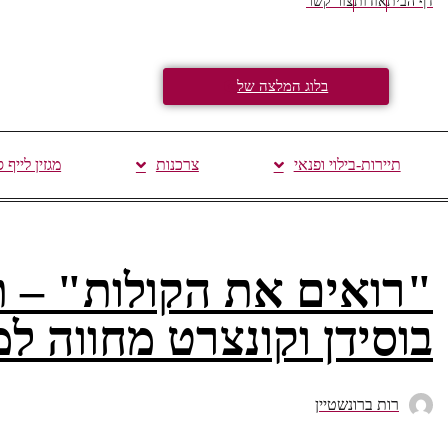
דף הבית
אודות
צור קשר
בלוג המלצה של
תיירות-בילוי ופנאי
צרכנות
מגזין לייף 
"רואים את הקולות" – 
בוסידן וקונצרט מחווה למ
רות ברונשטיין