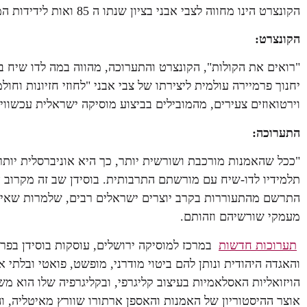
הקונצרט הינו מחווה לצבי אבני בציון שנתו ה 85 ואות לידידות המיוחדת בין שני האמנים, בוסידן ואבני.
הקונצרט:
"רואים את הקולות", הקונצרט והתערוכה, מהווה במה לדו שיח בר
יחנוך פרמיירה עולמית ליצירתו של צבי אבני "לחוזי חזיונות וחו
וירטואוזים צעירים, מהמובילים בביצוע מוסיקה ישראלית עכשווי
התערוכה:
"ככל שהאמנות מורכבת ושורשית יותר, כך היא אוניברסלית יות
תלמידיו לדו-שיח עם מורשתם התרבותית. בוסידן שב זה מקרוב א
התרשם מהתעוררות בקרב יוצרים ישראלים רבים, שלמרות שאיפת
מעמקי שורשיהם וזהותם.
תערוכות חדשות
במרכז למוסיקה ירושלים, עוסקות בוסידן בפ
והאגדה היהודית ונותן להם ביטוי מודרני, מופשט, פואטי ובלתי 
הויזואליות האסלאמיות בעיצוב קליגרפי, ובקליגרפיה שלו הוא 
אוצר ההיסטוריון של האמנות והאספן ארתורו שוורץ מאיטליה, וה