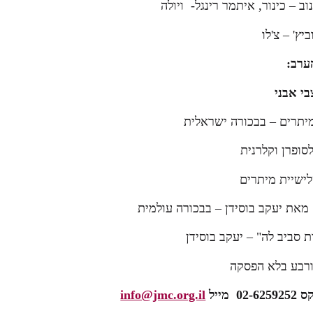
ב – כינור, איתמר רינגל- ויולה
ביץ' – צ'לו
ערב:
בי אבני
מיתרים – בבכורה ישראלית
סופרן וקלרנית
לישיית מיתרים
ם מאת יעקב בוסידן – בבכורה עולמית
סביב לה" – יעקב בוסידן
רבע בלא הפסקה
info@jmc.org.il