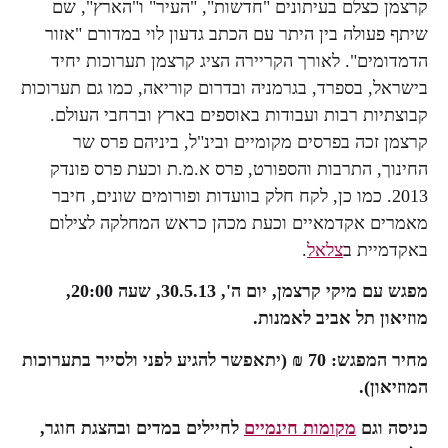
קרצמן כצלם בעיתונים "חדשות", "העיר" ו"הארץ", שם
שיתף פעולה בין היתר עם הכתב גדעון לוי במדורם "אזור
הדמדומים". לאורך הקריירה הציג קרצמן תערוכות יחיד
בישראל, בספרד, בגרמניה ובדרום קוריאה, כמו גם תערוכות
קבוצתיות רבות ועבודות באוספים בארץ וברחבי העולם.
קרצמן זכה בפרסים מקומיים ובינ"ל, ביניהם פרס שר
החינוך, התרבות והספורט, פרס א.מ.ת וכעת פרס פונדק
2013. כמו כן, לקח חלק בוועדות ופורומים שונים, חיבר
מאמרים אקדמאיים וכעת מכהן כראש המחלקה לצילום
באקדמיית ב
צלאל
.
מפגש עם מיקי קרצמן, יום ה', 30.5.13, שעה 20:00,
מוזיאון תל אביב לאמנות.
מחיר המפגש: 70 ₪ (יתאפשר להגיע לפני ולסייר בתערוכות
המוזיאון).
כניסה וגם
מקומות חינמיים
לחיילים במדים ובהצגת חוגר,