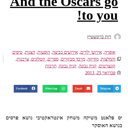
And the Oscars go
to you!
רות ברונשטיין
אופרה
,
אירועי ילדים
,
אירועים בביצה
,
הופעות
,
הצגות
,
טיפים
והמלצות
,
מוזיקה
,
מרכזי מבקרים
,
ספרים, קטלוגים
,
צרכנות
,
קונצרטים
,
קניה נבונה
,
קניה נבונה
,
תרבות
פברואר 25, 2013
Facebook
WhatsApp
Email
Telegram
יס פלאנט משיקה משחק אינטראקטיבי נושא פרסים
בנושא האוסקר