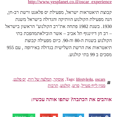
http://www.yesplanet.co.il/oscar_experience
קבוצת תיאטראות ישראל, מפעילת יס פלאנט ורשת רב-חן,
הנה מפעילת הקולנוע הוותיקה והגדולה בישראל משנת
1930. בשנת 1982 פתחה את"רב הקולנוע" הראשון בישראל
– רב חן דיזינגוף תל אביב – אשר הובילאתמהפכת בתי
הקולנוע בשנות ה-80 וה-90. כיום מפעילה קבוצת
תיאטראות את הרשת השלישית בגדולה באירופה , עם 955
מסכים ב 99 בתי קולנוע.
oscars
,
lifestyle4u
Tags:
,
אוסקר
,
המלצה של רות
,
יס פלנט
,
מגזין לייף סטייל
,
סרט
,
קולנוע
,
תרבות
אוהבים את הכתבה? שתפו אותה עכשיו: