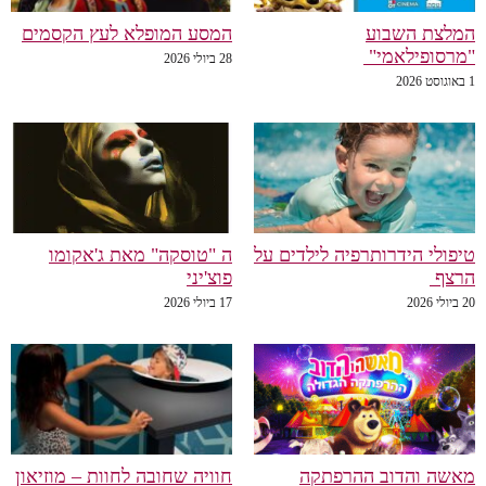
המלצת השבוע
המסע המופלא לעץ הקסמים
"מרסופילאמי"
28 ביולי 2026
1 באוגוסט 2026
טיפולי הידרותרפיה לילדים על
ה "טוסקה" מאת ג'אקומו
הרצף
פוצ'יני
20 ביולי 2026
17 ביולי 2026
מאשה והדוב ההרפתקה
חוויה שחובה לחוות – מוזיאון