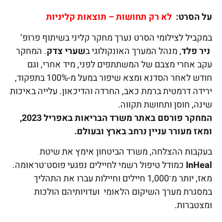
על הסרט:
לא רק תחושות – תוצאות קליניות
במקביל לצילומי הסרט נערך מחקר קליני בשיתוף פרופ’
ניר פלד
, מנהל המערך האונקולוגי ב
שערי צדק
. המחקר
עקב אחרי מצבם של המשתתפים לפני, מיד אחרי, וגם
חודש לאחר הסדנא ומצא שיפור במעל מ-100% בתפקוד,
ירידה דרמטית ברמת כאב, החרדה והדיכאון. עלייה באיכות
שינה, חוסן ותחושת תקווה.
המחקר פורסם באתר משרד הבריאות באפריל 2023,
ומאז מעורר עניין נרחב בארץ ובעולם.
בעקבות ההצלחה, משרד הביטחון אימץ את שיטת
InHeal
כמודל טיפול רשמי לחיילים נפגעי פוסט־טראומה.
מאז, יותר מ־1,000 חיילים וחיילות עברו את התהליך
במסגרת מערך השיקום הלאומי ועדויותיהם הולכות
ומצטברות.