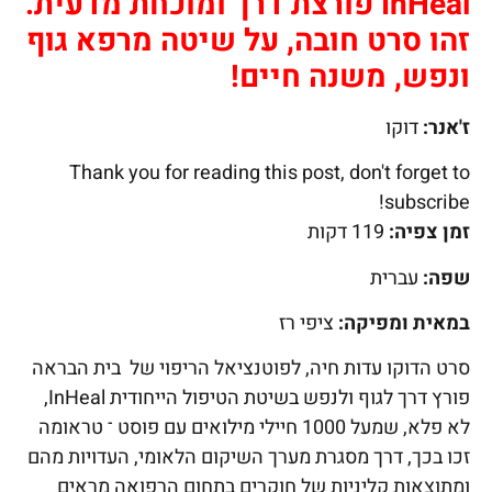
InHeal פורצת דרך ומוכחת מדעית.
זהו סרט חובה, על שיטה מרפא גוף
ונפש, משנה חיים!
ז'אנר:
דוקו
Thank you for reading this post, don't forget to
subscribe!
זמן צפיה:
119 דקות
שפה:
עברית
במאית ומפיקה:
ציפי רז
סרט הדוקו עדות חיה, לפוטנציאל הריפוי של בית הבראה
פורץ דרך לגוף ולנפש בשיטת הטיפול הייחודית InHeal,
לא פלא, שמעל 1000 חיילי מילואים עם פוסט ־ טראומה
זכו בכך, דרך מסגרת מערך השיקום הלאומי, העדויות מהם
ומתוצאות קליניות של חוקרים בתחום הרפואה מראים