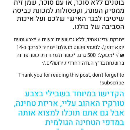
בוטנים ללא סוכר, או עם סוכר, שמן זית
ממסיק העונה, וקפסולות למכונת כביסה
שיטיבו לבגד האישי שלכם ועל איכות
הסביבה של כולנו.
*מרקם עדין ואחיד, ללא גבשושים יבשים.
√
*צבע וטעם
יוצא דופן,
√
לטעמי פשוט מושלם! *מחיר לצרכן: כ-14
₪
√
*משקל: 500 גרם. *כשרות מהודרת: כשר פרווה
בהשגחת בד"ץ העדה החרדית ירושלים.√
Thank you for reading this post, don't forget to
subscribe!
הקדישו במיוחד בשבילי בצבע
טורקיז האהוב עליי, אריזת טחינה,
אבל גם אתם תוכלו למצוא אותה
במדפי הטחינה הגולמית