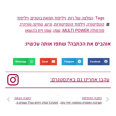
Tags:
המלצה של רות
,
ויליפוד חמאת בוטנים
,
ויליפוד
קונפיטורה
,
וילפוד קונפיטורות
,
וניש
,
טחינה טורקיז
,
פורמולה MULTI POWER
,
שמן
,
שמן זית ג'השאן
אוהבים את הכתבה? שתפו אותה עכשיו:
WhatsApp
Email
Telegram
Facebook
עקבו אחרינו גם באינסטגרם:
כתבה הקודמת
כתבה הבאה
תערוכת האומנית קוסאמה יאיוי נחתה בישראל
פסטיבל מסיק זיתים ושלל טעמים מחכה לכם בגליל