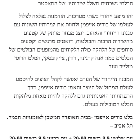
הבלתי נשכחים משלל יצירותיו של המאסטר.
זהו מופע ייחודי בשתי מערכות. הזדמנות נפלאה לצלול
לעולמו של בוריס אייפמן ולחוות את יצירותיו השונות עם
סגנונו הייחודי והאהוב. יוצג מבחר מרתק של קטעים
מהיצירות הרבות והבולטות, דואטים מרגשים וקטעים
סוחפים של הלהקה כולה הלקוחים מהמופעים הבולטים של
הבלטים כמו: אנה קרנינה, רודן, צייקובסקי, המלט הרוסי
מולייר ועוד
המבנה הייחודי של הערב יאפשר לקהל הצופים להיטמע
לעולם המחול של היוצר והאמן בוריס אייפמן, דרך
התפתחותו האמנותית גרם ללהקה להיות מאחת מלהקות
הבלט המובילות בעולם.
בלט בוריס אייפמן -בבית האופרה המשכן לאומנויות הבמה.
תל אביב –
יום שלישי 8.9 בשעה 20:00 +
יום רביעי 9.9 בשעה 20:00