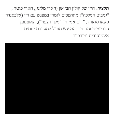
תקציר:
חייו של קולין הביישן (הארי מלינג,, הארי פוטר ,
"גמביט המלכה") מתהפכים לגמרי במפגש עם ריי (אלכסנדר
סקארסגארד, " דם אמיתי" "מלך הצפון"), האופנוען
הכריזמטי והחתיך. המפגש מוביל למערכת יחסים
אינטנסיבית ומורכבת.