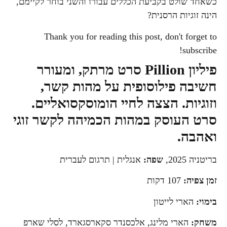
כשאחד שולט בקביעת הכללים עבורו והשני בוחר לקיימם,
הינה זוגיות הרסנית?
Thank you for reading this post, don't forget to
subscribe!
פיליון Pillion סרט מרתק, ומעורר
חשיבה פילוסופית על מהות קשר,
וזוגיות.
הצצה לחיי הומוסקסואליים.
סרט העוסק במהות הכמיהה לקשר זוגי
ואהבה.
בריטניה 2025,
שפה:
אנגלית | תרגום לעברית
זמן צפיה:
107 דקות
בימוי:
הארי לייטון
משחק:
הארי מלינג, אלכסנדר סקארסגארד, לסלי שארפ