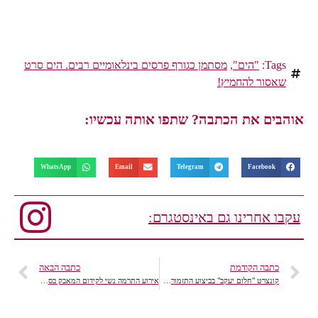
Tags:
"הים"
,
מסתמן כגורף פרסים בינלאומיים רבים. הים סרט
שאסור להחמיץ!
אוהבים את הכתבה? שתפו אותה עכשיו:
WhatsApp
Email
Telegram
Facebook
עקבו אחרינו גם באינסטגרם:
כתבה הקודמת
כתבה הבאה
קונצרט "חלום יעקב" בביצוע התזמורת סימפונט רעננה
אירוע התרמה נשי לקידום המאבק בסרטן השד