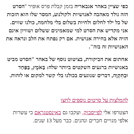
כפי שציין באהר אגבאריה
בזמן קבלת פרס אופיר "
הסרט
הזה נולד מאהבה לאנושיות ולקולנוע, המסר שלו הוא הזכות
של כל ילד לחלום ולחיות בשלום בלי מלחמה, כולנו שווים.
אני מקדיש את הסרט למי שמאמינים ששלום ושוויון אינם
הזיה אלא בחירה אנושית. אם רק נפתח את הלב ונראה את
האנושיות זה בזה".
אחתום את הביקורת, בציטוט נוסף של באהר "הסרט מביט
באנושיות ברגעים השקטים ביותר שלה:
בָּאֹמֶץ, בַּפַּחַד
וּבַתִּקְוָה
, דברים שנוגעים בכולנו בלי קשר למקום או לזהות.
להמלצות על סרטים נוספים לחצו
הצטרפו אלי
לפייסבוק,
ועקבו גם
באינסטגראם
כי עשרות
אלפי מנויים חברים ונהנים. כבר מעל 13 שנים.