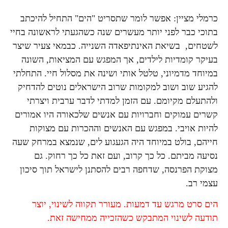
כרמלי מציין: אפשר לומר שתסריט "הים" התחיל להיכתב
בתוכי כבר לפני יותר מעשרים שנה כשהגעתי לראשונה בחיי
לשטחים, בשיאת האינתיפאדה השנייה. כבמאי צעיר שיצר
בעיקר קומדיות לילדים, אך המפגש עם המציאות, השונה
במיוחד מדמיוני, טלטל אותי ושינה את מסלול חיי. התחלתי
להגיע שוב ושוב למקומות שרוב הישראלים נוטים להדחיק
ולהתעלם מקיומם. עם הזמן למדתי לדבר ערבית ויצרתי
קשרים עמוקים וחברויות עם אנשים שלכאורה היו אמורים
להיות אויבי. במפגש עם האנשים וההכרות עם מצוקות
חייהם, בולט במיוחד היה הגעגוע לים, שנמצא במרחק שעה
נסיעה מביתם. כל כך קרוב, ועם זאת כל כך רחוק. גם
מצוקת הפרנסה, שדחפה רבים להסתנן לישראל תוך סיכון
עצמי רב.
הים סרט מרגש עד דמעות. מעורר תקווה לשינוי, יוצר
תודעה לשינוי המתבקש כשהזכייה ממחישה זאת.