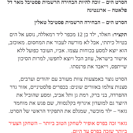
הסרט הים – זוכה להיות הבחירה הרשמית פסטיבל מאר דל
פלאטה – ארגנטינה
הסרט הים – הבחירה הרשמית פסטיבל טאלין
תקציר:
חאלד, ילד בן 12 מכפר ליד רמאללה, נוסע אל הים
בטיול כיתתי, אבל לא מורשה לעבור את המחסום. מאוכזב,
הוא יוצא למסע בכוחות עצמו. אביו, העובד כפועל ללא
אישור בישראל, עוזב הכל ויוצא לחפשו, למרות הסיכון
שייתפס, וייאבד את פרנסתו.
הסרט נוצר באמצעות צוות מעורב עם יהודים וערבים,
סצנות צולמו באזורים שונים: בכפרים פלסטיניים, אזור גדר
ההפרדה, בני ברק, רמת גן ותל אביב, ומסע שהוביל את
היוצר גם למועדון איגרוף בקלנסווה, שם פגש את מוחמד
גזאוי – ילד מוכשר, שמגלם את התפקיד הראשי של הסרט.
גזאוי זכה בפרס אופיר לשחקן הטוב ביותר – השחקן הצעיר
ביותר שזכה בפרס עד היום.