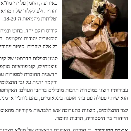
באירופה,
הוזמן על ידי מוז"
יהודית ולפולקלור של המוזיא
וטליתות מהמאות ה־18-20.
קיריס רוקם יחד, בחוט ובמחט
היסטוריה יהודית ומקומית, ד
כל אלה שוזרים סיפור ייחודי 
סגנון הצילום הדרמטי של ק
עוצמתיים, קומפוזיציות מוקפ
חדשנית החוברת למסורות עת
ורקמה ידנית
על גבי התצלומי
עבודותיו הוצגו במוסדות תרבות מובילים ברחבי העולם:
האקרופול
הוא שיתף פעולה עם בתי אופנה בינלאומיים, בהם
ג'ורג'יו ארמני.
לצד התצלומים, מוצגות בתערוכה
שש תלבושות מקוריות מהאוסף
הייחודי בין היסטוריה, תרבות וחומר.
אוצרת התערוכה,
רז סמירה, האוצרת הראשית של מוז"א מציינת