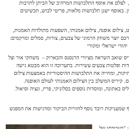
א, לצלם את אוסף התלבושות המרהיב של הביתן לתרבות
ון. באוסף ישנן תלבושות מלאות, פריטי לבוש, תכשיטים
, צילום אופנה, צילום אמנותי, השפעות מתולדות האמנות,
רכם יוצר משחק הרמוני של צבעים, צורות, סמלים ומרקמים:
יהודי ישראלי ומקורי
יריס שואב השראה
מציורי הרנסנס והבארוק
– משחקי אור וצל
דות ופלטות צבעים עשירות. בתערוכה זו הוא מבטא גישה
יקות, ומחייה את התלבושות ההיסטוריות
באמצעות צילום
ם.
קיריס המשלב בין הצילום האמנותי לעולם האופנה.
יס באתונה, ומוסדות נוספים בסלוניקי, פריז, ונציה וסיאול
.
שמעניקות רובד נוסף לחוויית הביקור ומדגישות את המפגש
: "בעבודתו של