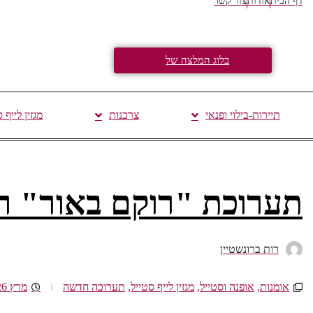
דף הבית
אודות
צור קשר
בלוג המלצה של
תיירות-בילוי ופנאי
צרכנות
מגזין לייף 
תערוכת "רוקם באור" ר
רות ברונשטיין
אומנות
,
אופנה וסטייל
,
מגזין לייף סטייל
,
תערוכה חדשה
מרץ 26, 2025