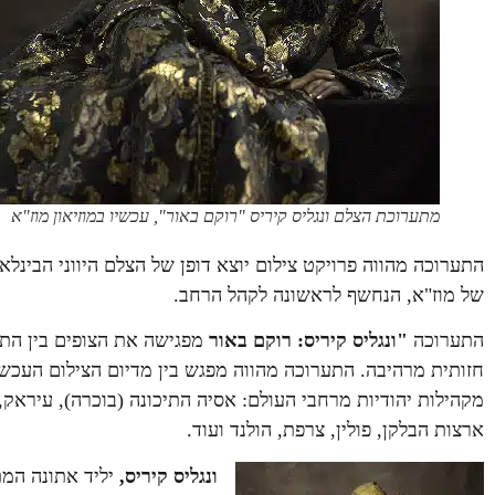
מתערוכת הצלם ונגליס קיריס "רוקם באור", עכשיו במוזיאון מוז"א
התערוכה מהווה פרויקט צילום יוצא דופן של הצלם היווני הבינלא
של מוז"א, הנחשף לראשונה לקהל הרחב.
התערוכה
"ונגליס קיריס: רוקם באור
מפגישה את הצופים בין התרב
חזותית מרהיבה. התערוכה מהווה מפגש בין מדיום הצילום העכשו
מקהילות יהודיות מרחבי העולם: אסיה התיכונה (בוכרה), עיראק, אי
ארצות הבלקן, פולין, צרפת, הולנד ועוד.
ונגליס קיריס,
יליד אתונה המת