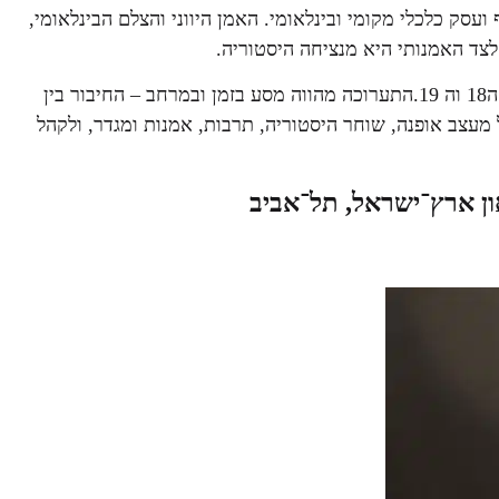
עסק כלכלי מקומי ובינלאומי. האמן היווני והצלם הבינלאומי,
לצד האמנותי היא מנציחה היסטוריה.
תרבות מפוארת של הלבוש היהודי מכל קצוות תבל, עוד מהמאה ה18 וה 19.התערוכה מהווה מסע בזמן ובמרחב – החיבור בין
 מעצב אופנה, שוחר היסטוריה, תרבות, אמנות ומגדר, ולקהל
און ארץ־ישראל, תל־אביב