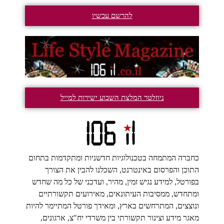
להרשם עכשיו
ניוזלטר המלצת השבוע ישירות למייל
כחברה המתמחה בטכנולוגיות חדשניות ומתקדמות בתחום
התוכן והפרסום באינטרנט, השכלנו להבין את הצורך
בפורטל, למידע נגיש זמין, מהיר, ועדכני של כל מה שחדש
ומתחדש, ממסיבות העיתונאים, מאירועים תקשורתיים
ונוצצים, המתרחשים בארץ, ומאידך פורטל המתיימר להיות
מאגר מידע וצינור תקשורתי בין משרדי יח"צ, ארגונים,