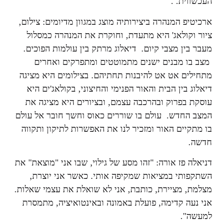
העכשווית. .
ארכיטיפ המנהרה ביצירותיה מוצג במגוון מדיומים: צילום,
ציור וקולאג' היא מתעדת, וחוקרת את המנהרה כמסלול
מעבר בין מצבי קיום. דיאלוג מרתק בין עולמות הפוכים.
מצב בו מבנים ישנים מתמוטטים ומתפרקים ואחרים
מתחילים אט אט להיבנות תחתיהם. בצילומים היא מציגה
דיאלוג בין הבית והאור הפנימי והחיצוני, בקולאג'ים היא
עוסקת בפרוק ובהרכבה עצמם, ובציורים היא מציגה את
המצב החדש. עולם בו שוררים כאוס וחשך חובר אל עולם
בו מתקיים האור ומזכיר לנו את האפשרות לתיקון ותקווה
חדשה.
דניאלה פז אורה: "זהו מסע של גילוי, שבו אני "מוצאת" את
השתקפותי במציאות שמקיפה אותי. כאשר אני יוצרת,
מצלמת, מציירת, כותבת, אני לא שואלת את עצמי שאלות.
אני נעה קדימה, פועלת באמונה ובאינטואיציה, מתמסרת
למעשה".