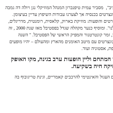
, מסביר עמית טיפנברון המנהל המוזיקלי נגן ויולה דה גמבה
נצרטים בכנסיה אך לצערנו עבודות השיפוץ עדיין בעיצומן.
רטים והופעות: מוזיקת בארוק, קלאסית, רומנטית, מדריגלים,
זמרים סולנים ומוזיקה אינסטרומנטלית וכמובן טובי המקהלות שלנו". ומוסיף כנער מקהלה שגדל בפסטיבל מאז שנת 2000 , זה
, זמר קונטרטנור והמפיק הראשי של הפסטיבל. " השנה
קונצרטים עם מיטב האומנים מהארץ ומהעולם – יהיו מופעים
, אסטוניה ועוד.
 המתחם וליין הופעות ערב בגינה, מקו האופק
זיקה חיה בשקיעה.
העגול והאינטימי להרכבים קאמריים, וגינת טריגובוף בה