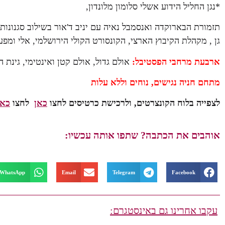
*נגן החליל הידוע אשלי סלומון מלונדון,
תזמורת הבארוקדה ואנסמבל נאיה עם יניב ד'אור בשילוב סגנונו
גן , מקהלת הקיבוץ הארצי, הקונסורט הקולי הירושלמי, אלי ומפע
ארבעת מרחבי הפסטיבל:
אולם גדול, אולם קטן ואינטימי, גינת
מתחם חניה נגישים, נוחים וללא עלות
לצפייה
בלוח
הקונצרטים, ולרכישת כרטיסים
לחצו
כאן
לחצו
כאן
אוהבים את הכתבה? שתפו אותה עכשיו:
WhatsApp
Email
Telegram
Facebook
עקבו אחרינו גם באינסטגרם: