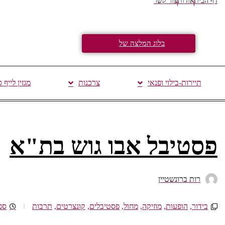
דף הבית
אודות
צור קשר
בלוג המלצה של
תיירות-בילוי ופנאי
צרכנות
מגזין לייף 
פסטיבל אבו גוש בת"א
רות ברונשטיין
בידור
,
הופעות
,
מוזיקה
,
מחול
,
פסטיבלים
,
קונצרטים
,
תרבות
ספטמ