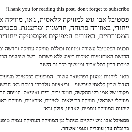
Thank you for reading this post, don't forget to subscribe!
פסטיבל אבו-גוש למוזיקה קלאסית, ג'אז, מוזיקה 
ייחודי, באווירה פתוחה, חדשנית ומרעננת. פסטי
המסורתיים, באזורים המפיקים אקוסטיקה ייחודית
תכנית הפסטיבל עשירה ומגוונת וכוללת מוזיקה עתיקה וחדשה ומו
למרכז רבין בתל אביב וממשיך בכך גם השנה.
בואו ליהנות ממגוון רפרטואר עשיר. המופעים בפסטיבל מציעי
הגבול שבין קלאסי לעכשווי – וריאציות גולדברג בנוסח ג'אז חדש
מקורי של אמן כלי ההקשה, תומר יריב, דידו ואיניאס, המיסה החג
מוזיקלי ישראלי, מוזיקה ברזילאית, לטינית, איראנית, מוזיקת ב
ליהנות ממוזיקה עממית, לאדינו, פולק וג'אז
פסטיבל אבו-גוש יתקיים בניהול נגן המוזיקה העתיקה עמית טיפנב
בהובלת ערן עובדיה ונעמי אשחר.