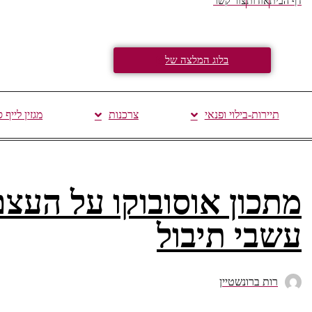
דף הבית
אודות
צור קשר
בלוג המלצה של
תיירות-בילוי ופנאי
צרכנות
מגזין לייף 
מתכון אוסובוקו על העצם
עשבי תיבול
רות ברונשטיין