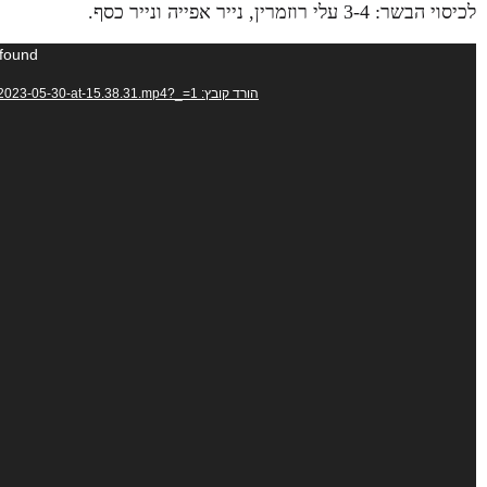
לכיסוי הבשר: 3-4 עלי רוזמרין, נייר אפייה ונייר כסף.
נגן
 found
וידאו
הורד קובץ: https://106il.co.il/wp-content/uploads/2023/05/WhatsApp-Video-2023-05-30-at-15.38.31.mp4?_=1