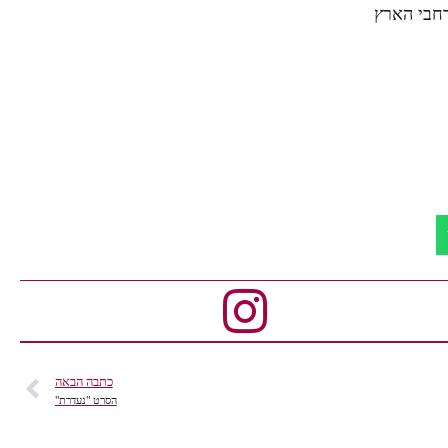
כתבה הבאה
הסרט "נעדרת"