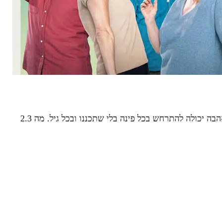
"לרקוד ולהתאהב". סרט שמעניק אופטימיות, שמחה, וקצב. כי אהבה יכולה להתרחש בכל פינה בלי שתכננו ובכל גיל. מה 2.3