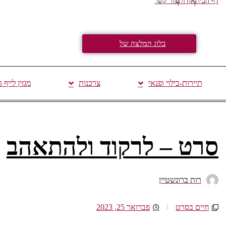
דף הבית
אודות
צור קשר
בלוג המלצה של
תיירות-בילוי ופנאי
צרכנות
מגזין לייף 
סרט – לרקוד ולהתאהב
רות ברונשטיין
חיים בסרט
פברואר 25, 2023