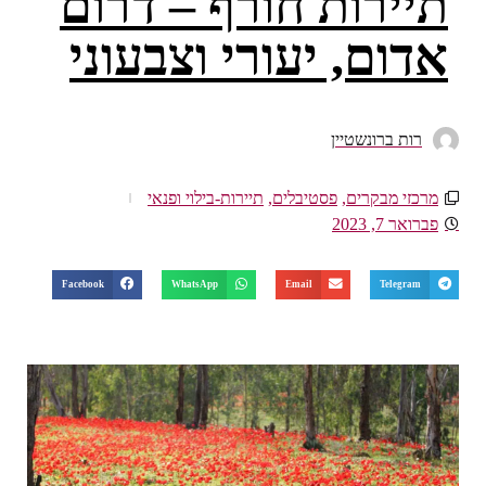
תיירות חורף – דרום
אדום, יעורי וצבעוני
רות ברונשטיין
מרכזי מבקרים
,
פסטיבלים
,
תיירות-בילוי ופנאי
פברואר 7, 2023
Facebook
WhatsApp
Email
Telegram