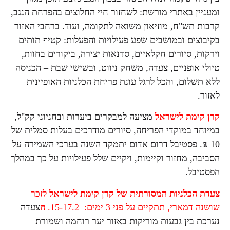
ומעניין באתרי מורשת: לשחזור חיי החלוצים בהפרחת הנגב,
קרבות תש"ח, מוזיאון משואה לתקומה, ועוד. ברחבי האזור
בקיבוצים ובמושבים שפע פעילויות והפעלות: קטיף תותים
וירקות, סיורים חקלאיים, סדנאות יצירה, ביקורים בחוות,
טיולי אופניים, צעדה, משחק ניווט, ובשישי שבת – הכניסה
ללא תשלום, והכל לרגל עונת פריחת הכלניות האופיינית
לאזור.
קרן קימת לישראל
מציעה למבקרים ביערות ובחניוני קק"ל,
במיוחד במוקדי הפריחה, סיורים מודרכים בעלות סמלית של
10 ₪. פסטיבל דרום אדום יתמקד השנה בערכי השמירה על
הסביבה, מחזור וקיימות, ויקיים שלל פעילויות על כך במהלך
הפסטיבל.
צעדת הכלניות המסורתית של קרן קימת לישראל
לזכר
שושנה דמארי, תתקיים על פני 3 ימים: 15-17.2.
ה
צעדה
נערכת בין גבעות מוריקות באזור יער רוחמה ושמורת