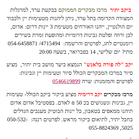
ביקב יתיר
מרכז מבקרים הממוקם
בבקעת ערד, למרגלות
המצודה הקדומה בתל ערד, ניתן ליהנות מטעימות יין ולכבוד
יום הולנטיין, ייהנו האורחים מטעימת 3 יינות דרום: אדום,
לבן ורוזה ופלטת גבינות דרומיות ומהופעת זמרת בשירים
רומנטיים לחג, לפרטים והרשמה: 4715494/ 054-6458871
מתי? יום שלישי, 14 בפברואר, בשעה 20:00
יקב "לה פורה בלאנש"
הנמצא ביער מושב בית יתיר, מציע
סיור במרכז המבקרים הכולל סיור וטעימות יין וגבינות:
לפרטים והמזמנות: שרה
0546619899
מרכז מבקרים
יקב דרימיה
מציע ביקור ביקב הכולל- טעימות
יין, גבינות ונשנושים בכ 50 ₪ לאדם. בפסטיבל אדום אדום
תיהנו ממאפים בטאבון, כל יינות הבוטיק מענבים הגדלים
בחבל יתיר, לתיאום ביקור מראש. לפרטים רננה: 050-532-
5025, 055-8824369