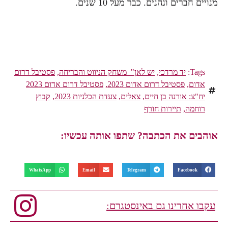
מנויים חברים ונהנים. כבר מעל 10 שנים.
Tags:
יד מרדכי
,
יש לאן" משחק הניווט והבריחה
,
פסטיבל דרום
אדום
,
פסטיבל דרום אדום 2023
,
פסטיבל דרום אדום 2023
יח"צ: אורנה בן חיים
,
צאלים
,
צעדת הכלניות 2023
,
קבוץ
רוחמה
,
תיירות חורף
אוהבים את הכתבה? שתפו אותה עכשיו:
WhatsApp
Email
Telegram
Facebook
עקבו אחרינו גם באינסטגרם: