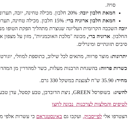
סויה.
חמאת
חלבון
יובה
: 20% חלבון. מכילה טחינה, יובה, תערובת סוויטנגו, סיבים תזונתיים ולציטין סויה.
חמאת
חלבון
ארוניה
ברי
: 15% חלבון. מכילה טחינה, תערובת סוויטנגו, אבקת ארוניה ברי אורגנית וסיבים תזונתיים.
יובה
השכבה הקרומית העליונה שנוצרת מתהליך הפקת הטופו מנוז
החלבון.
ארוניה ברי,
מכונה "מלכת האוכמניות", מזון על מצפון א
סיבים תזונתיים ומינרלים.
יתרונות:
מוצר פרווה, מתאים לכל שילוב, כתוספת למוזלי, יוגורט,
כשרות פרווה:
בהשגחת הרבנות מעלות, כשר למהדרין מן המהדרי
מחיר:
35.90 ש"ח לצנצנת במשקל 330 גרם.
להשיג:
בשופרסל GREEN, ניצת הדובדבן, טבע קסטל, עדן טבע, אניס, זמורה אורגני וחנויות הטבע.
לטיפים והמלצות לצרכנות נבונה לחצו
הצטרפו אלי
לפייסבוק,
ועקבו גם
באינסטגראם
כי עשרות אלפי מנויים