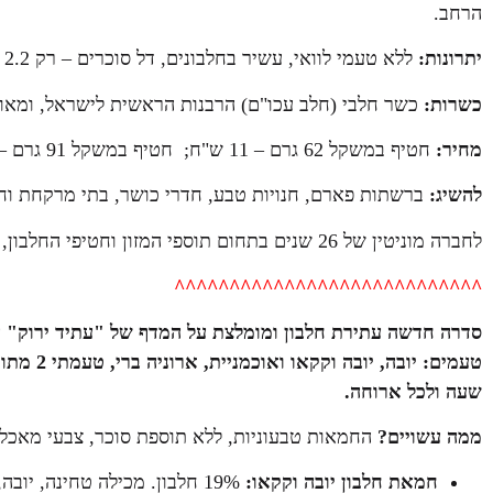
הרחב.
יתרונות:
ללא טעמי לוואי, עשיר בחלבונים, דל סוכרים – רק 2.2 – 3.5 גרם סוכר בחטיף.
כשרות:
כשר חלבי (חלב עכו"ם) הרבנות הראשית לישראל, ומאו
מחיר:
חטיף במשקל 62 גרם – 11 ש"ח; חטיף במשקל 91 גרם – 17 ש"ח.
להשיג:
ברשתות פארם, חנויות טבע, חדרי כושר, בתי מרקחת וחנו
לחברה מוניטין של 26 שנים בתחום תוספי המזון וחטיפי החלבון, החטיפים מיוצרים בטכנולוגיות ייצור מתקדמות..
^^^^^^^^^^^^^^^^^^^^^^^^^^^^
סדרה חדשה
עתירת חלבון ומומלצת על המדף של
טעמים: יו
שעה ולכל ארוחה.
ממה עשויים?
החמאות טבעוניות, ללא תוספת סוכר, צבעי מאכל או חומר משמ
חמאת
חלבון
יובה
וקקאו
:
19% חלבון. מכילה טחינה, יו