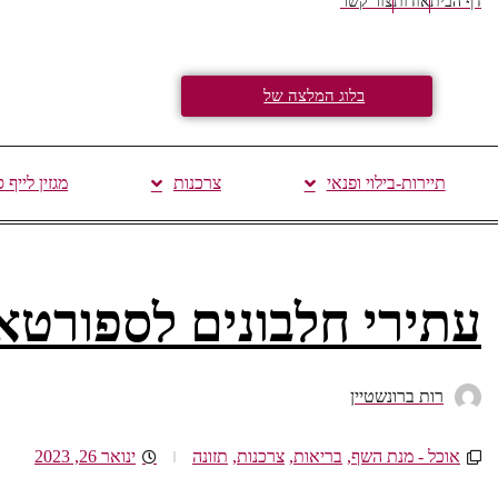
דף הבית
אודות
צור קשר
בלוג המלצה של
תיירות-בילוי ופנאי
צרכנות
מגזין לייף 
עתירי חלבונים לספורטא
רות ברונשטיין
אוכל - מנת השף
,
בריאות
,
צרכנות
,
תזונה
ינואר 26, 2023