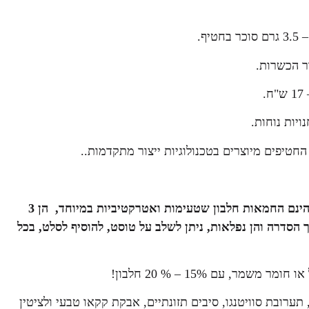
ר הכשרות.
יות נוחות.
"עתיד ירוק" הינם החמאות חלבון שטעימות ואטרקטיביות במיוחד, הן 3
בה, יובה וקקאו ואוכמניית, ארוניה ברי, טעמתי 2 מתוך הסדרה והן נפלאות, ניתן לשלב על טוסט, להוסיף לסלט, בכל
ר, עם 15% – % 20 חלבון!
בה, תערובת סוויטנגו, סיבים תזונתיים, אבקת קקאו טבעי ולציטין