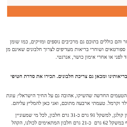
והם כוללים בתוכם גם מרכיבים נוספים ומזיקים, כמו שומן
וי ועוד, חלבונים מהחי לא ממש מומלצים לאנשים מעל גיל 30. ספורטאים ושוחרי בריאות מעדיפים לצרוך חלבונים שאינם מן
 לפני או אחרי אימון כושר, אנרגטי.
ריאותינו ומכאן גם צריכת חלבונים. תכירו את סדרת חטיפי
הטעמים החדשה שהשיקו, אהובה גם על החיך הישראלי: עוגת
ולד וקרמל. טעמתי ארבעה מתוכם, ואני כאן להמליץ עליהם.
החטיפים מכילים חלבון איכותי של מי גבינה וחלבון קולגן, למשקל 91 גרם כ-31 גרם חלבון, לכל מי שמעוניין
לצרוך, נקודתית, מנת חלבון גבוהה, ספורטאים ומקצועיים, לחטיף במשקל 62 גרם כ-21 גרם חלבון המתאימים לכולנו, הקהל