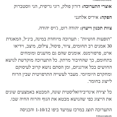
אוצרי התערוכה:
דורון פולק, רוני גריפית, הני ווסטברוק
הפקה:
איריס אלחנני
צוות תכנון וייעוץ:
יהודה רוט, ג'ויס יהודה.
"תופעות חושיות" : תערוכה מיוחדת במינה, בינ״ל, המאגדת
30 אמנים רב תחומים, ציור, פיסול, צילום, מיצב, וידיאו
ארט, פרפורמנס. אומנים שהם גם מדענים ומומחים
בתחומם, כך שהחיבור מרתק. כל התערוכה מוקדשת לנושא
החושים בכל אורגניזם, ומן הסתם נושא קרוב לעיסוקם
ומחקרם היומיומי. מעבר לעשייה התרפויטית שבין הרוח
לייצוג בחומר.
כל יצירה אינדיבידואליסטית שונה, המבטא באמצעים שונים
את הייצוג כפי שהנושא מבטא את הגוף והרוח החיה שבו.
התערוכה תוצג במרכז עמיעד ביפו 1-10/12 והכניסה
חופשית!