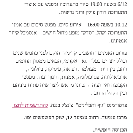
6/12 בשעה 19:00 סיור בתערוכה ומפגש עם אוצרי
התערוכה דורון פולק ורוני גריפית.
10.12 בשעה 16:00 – אירוע סיום. מפגש סיכום עם אמני
התערוכה וקהל, "סדק" מופע מחול חושים – אנסמבל קייזר
אנטונינו.
פורום האמנים "חושבים קדימה" הוקם לפני כחמש שנים
וכולל יוצרים בעלי תואר אקדמי, הבאים ממגוון תחומים
רחב, בין היתר מעולמות רפואה, פיסיקה, ביולוגיה,
ארכיאולוגיה, פסיכולוגיה, אמנות, חינוך ועוד. מפגשי
הקבוצה ואירועיה התכוונו מראש ליצר שיח פתוח ביניהם
ובין הקהל הרחב .
פרפורמנס "גוף ותבלינים" צ'נצ'ל בנגה.
להתרשמות לחצו
מרכז עמיעד- רחוב עמיעד 12, שוק הפשפשים יפו.
הכניסה חופשית.