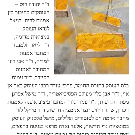
ד"ר יהודה רוט –
העוסקים בחיבור בין
אמנות לריח. דניאל
לנדאו העוסק
במציאות מדומה,
ד"ר ליאור זלמנסון
המחבר אמנות
למדיה, ד"ר אבי רוזן
המחובר לאמנות
הסייבר, ד"ר עמוס
בלס העוסק בתורת החומר, פרופ' עודד רכבי העוסק באר אן
איי, ד"ר אבן בלין מעולם הפסיכיאטריה, ד"ר מישל אפרגן
מפתח תרופות, ד"ר עמרי גורן המחבר עיצוב אופנה לאמנות
זיכרון, שחר דיוויס יוצר אנימציה חדשה, ד"ר מייקל לזר
מחבר אדמה וים לסנסורים וצלילים, מישל פלטניק העוסק
במוטציות גוף חדשות, אלעד זאדה מרפא בנגיעה בחפצים,
ניצה גנוסר הבוחנת כוחות של נשיות מאגית ד"ר רויטל