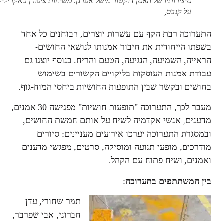
מיצירותיו של האמן דוקטור מישל אפרגן: משיחות ציפורן באקריליק
על קנבס,
התערוכה רבת הקף עם עשרות יוצרים, הבוחנים כל אחד
בשפתו הייחודית את חיבור אמנותו לנושאי החושים-
הראייה, השמיעה, הנגיעה, הטעם והריח. בנוסף יוצגו גם
עבודת אמנות העוסקות בליקויים הקשורים בשימוש
בחושים ובקשר שבין התופעות החושיות ביחסי המוח-גוף.
מעבר לכך, התערוכה "תופעות חושיות" מפגישה 30 אמנים,
מדענים, אנשי אקדמיה לשיח על אותם חמשת החושים,
ובמסגרת התערוכה יערכו אירועים מעניינים: סיורים
מודרכים, מופעי תנועה ומוסיקה, סרטים, מפגשי מדענים
ואמנים, ושיח פתוח עם הקהל.
בין המשתתפים בתערוכה
:
תמר שחורי, עדן
חברוני, אבי שפרבר,