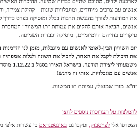
לארבעה ילדים, מתוכם שתיים כבדות שמיעה. ההיכרות האישית
אנשים עם צרכים מיוחדים, ומוגבלויות שונות – קהילת צמי"ד, וה
את המודעות לצורך בהנגשת תרבות בכלל ומוסיקה בפרט כדרך לח
אנשים, הביאה אותם להקים את עמותת "תו המשווה" המחברת בי
עיקריים בחייהם היומיומיים, מוסיקה וכבדות השמיעה.
יום השוויון הבין-לאומי לאנשים עם מוגבלות, מזמן לנו הזדמנות
את היכולת לקבל את האחר, להכיל את השונה ולגלות אמפתיה וסב
משמעותי ליצירת תודעה.
בישראל הא
אנשים עם מוגבלויות. אותי זה מרגש!
יח"צ: מורן שמואלי, עמותת תו המשווה.
להמלצות על תערוכות נוספים לחצו
הצטרפו אלי
לפייסבוק,
ועקבו גם
באינסטגראם
כי עשרות אלפי מנויים