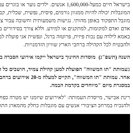
בישראל חיים כמעל-1,600,000 אנשים. ילדים נוער או בוגרים עם מוגבלות, כ-270,000 מתוכם תלמידים עם מוגבלות.
המוגבלות יכולה להיות ממגוון גורמים, פיסית, נפשית, שכלית, קב
מוגבל התפקוד באופן מהותי. נגישות משמעותית וחשובה עבור צ
אדם ואדם למקומות, למתקנים או למידע. וללא צורך בסידורים מי
כאמא לילדה עם נכות פיזית, פרוטזה ברגל, ונפשית אני פועלת ל
ולהבטיח לכל הקהילה ברחבי הארץ שוויון הזדמנויות.
השנה (תשפ"ג) מוסדות החינוך בישראל ייקמו אירועי הסברה בכל מהלך שבו
ב
עמותת "תו המשווה" הפועלת למען קהילת צמיד, חושבים כל השנ
אחד.
עמותת "תו המשווה", תק
במסגרת מיזם "מיוחדים בקדמת הבמה.
רינת אבישר, מייסדת העמותה: "לאירועים שיזמנו יש מטרה כפולה
ולהנכיח במרחב הציבורי אנשים עם מוגבלות כחלק מהמארג התר