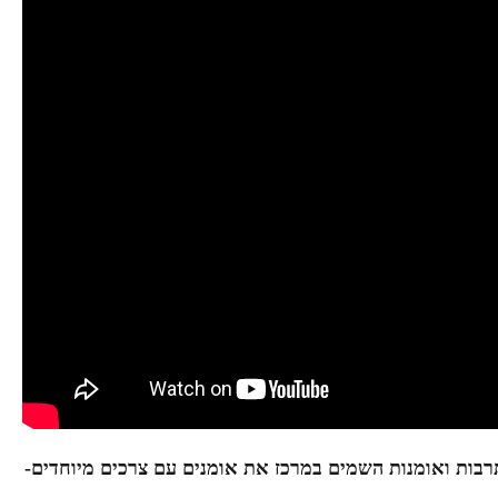
ם לחודש דצמבר וינואר, למעלה מ- 40 אירועי תרבות ואומנות השמים במרכז את אומנים עם צרכים מיוחדים-