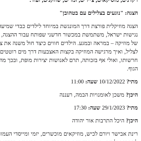
רקדנים, מוסיקאים, ציירים, זמרים, שחקנים, ועוד.
הצגה: "נוגעים בצלילים עם בטהובן"
הצגה מוזיקלית פורצת דרך המונגשת במיוחד לילדים כבדי שמיעה 
נגישות ישראל, משתמשת במכשור חדשני שפותח עבור ההצגה, תד
של מוזיקה – במראה ובמגע. הילדים חווים כיצד חול משנה את צו
לצליל, ואיך מרגישה המוזיקה בקצות האצבעות דרך מים רוטטים. 
חרשותו, ואולי אף בזכותה, תרם לאנושות יצירות מופת, ובכך מה
הגוף.
מתי?
10/12/2022
שעה:
11:00
היכן?
משכן לאומנויות הבמה, רעננה
מתי?
29/1/2023
שעה:
17:30
היכן?
היכל התרבות אור יהודה
רינת אבישר ויורם לכיש, מוזיקאים מוכשרים, יזמי ומייסדי העמו