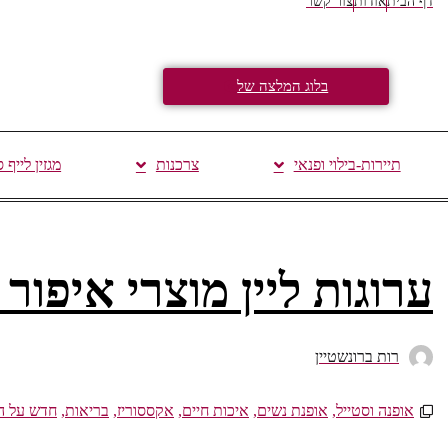
דף הבית
אודות
צור קשר
בלוג המלצה של
תיירות-בילוי ופנאי
צרכנות
מגזין לייף 
ערוגות ליין מוצרי איפור 
רות ברונשטיין
אופנה וסטייל
,
אופנת נשים
,
איכות חיים
,
אקססוריז
,
בריאות
,
חדש על ה