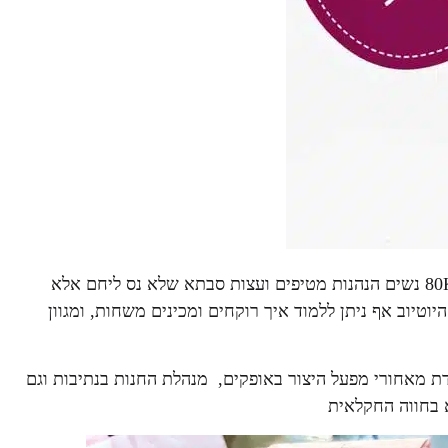
מוזמנות להצטרף לקהילת ערוגות בהנהגת אסתר, המונה כבר כ-80K נשים הנהנות מטיפים ועצות סבתא שלא נס ליחם אלא
טיוב אף ניתן ללמוד איך רוקחים ומכינים משחות, ומגוון
 מאחורי מפעל היצור באופקים, מנהלת החנות בנתיבות וגם
 בחווה החקלאית