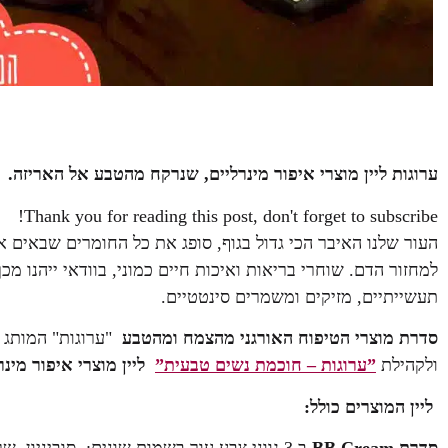
ערוגות ליין מוצרי איפור מינרליים, שנרקח מהטבע אל האריזה.
Thank you for reading this post, don't forget to subscribe!
העור שלנו האיבר הכי גדול בגוף, סופג את כל החומרים שבאים א
למחזור הדם. שוחרי בריאות ואיכות חיים כמוני, בוודאי ייהנו מכ
תעשייתיים, מזיקים ומשמרים סינטטיים.
סדרת מוצרי הטיפוח האורגני מהצמח ומהטבע
"ערוגות" המותג 
ולקהילת
”ערוגות – חוכמת נשים טבעית”
ליין מוצרי איפור מינ
ליין המוצרים כולל:
סדרת
BB Cream
ב 3 גווני צבע עור בשמות שונים: סוביניון, שרדונה ושנין בלאן,