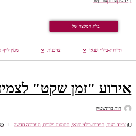
דף הבית
אודות
צור קשר
בלוג המלצה של
תיירות-בילוי ופנאי
צרכנות
מגזין לייף 
אירוע "זמן שקט" לצמיד
רות ברונשטיין
צמיד בעיר
,
תיירות-בילוי ופנאי
,
תינוקות וילדים
,
תערוכה חדשה