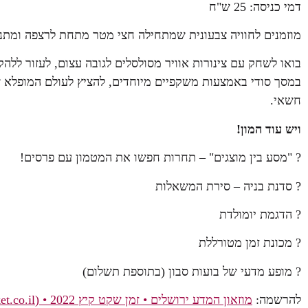
דמי כניסה: 25 ש"ח
מוזמנים לחוויה צבעונית שמתחילה חצי מטר מתחת לרצפה ומתנשאת לגובה ש
בואו לשחק עם צינורות אוויר מסולסלים לגובה עצום, לעזור ללהק
במסך סודי באמצעות משקפיים מיוחדים, להציץ לעולם המופלא 
חשאי.
ויש עוד המון!
? "מסע בין מוצגים" – תחרות חפשו את המטמון עם פרסים!
? סדנת בניה – סירת המשאלות
? הדגמת יומולדת
? מכונת זמן מטורללת
? מופע מדעי של בועות סבון (בתוספת תשלום)
להרשמה:
מוזאון המדע ירושלים • זמן שקט קיץ 2022 • (smarticket.co.il)