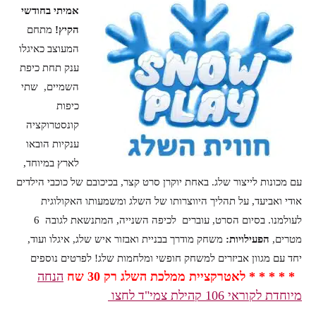
אמיתי בחודשי
הקיץ!
מתחם
המעוצב כאיגלו
ענק תחת כיפת
השמיים, שתי
כיפות
קונסטרוקציה
ענקיות הובאו
לארץ במיוחד,
עם מכונות לייצור שלג. באחת יוקרן סרט קצר, בכיכובם של כוכבי הילדים
אודי ו
אביעד, על תהליך היווצרותו של השלג ומשמעותו האקולוגית
לעולמנו. בסיום הסרט, עוברים לכיפה השנייה, המתנשאת לגובה 6
מטרים,
הפעילויות:
משחק מודרך בבניית ואבזור איש שלג, איגלו ועוד,
יחד עם מגוון אביזרים למשחק חופשי ומלחמות שלג! לפרטים נוספים
* * * * * לאטרקציית ממלכת השלג רק 30 שח
הנחה
מיוחדת לקוראי 106 קהילת צמי"ד לחצו