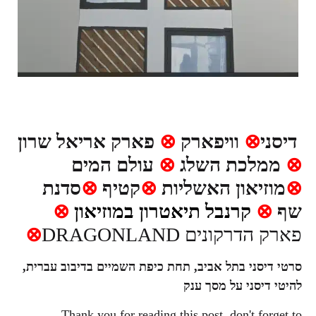
דיסני
⊗
וויפארק
⊗
פארק אריאל שרון
⊗
ממלכת השלג
⊗
עולם המים
⊗
מוזיאון האשליות
⊗
קטיף
⊗
סדנת
שף
⊗
קרנבל תיאטרון במוזיאון
⊗
פארק הדרקונים DRAGONLAND
⊗
סרטי דיסני בתל אביב, תחת כיפת השמיים בדיבוב עברית,
להיטי דיסני על מסך ענק
Thank you for reading this post, don't forget to