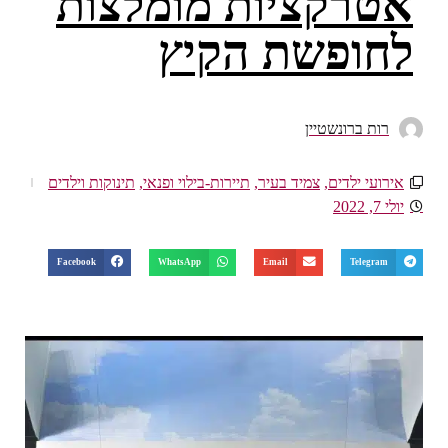
אטרקציות מומלצות
לחופשת הקיץ
רות ברונשטיין
אירועי ילדים
,
צמיד בעיר
,
תיירות-בילוי ופנאי
,
תינוקות וילדים
יולי 7, 2022
Facebook
WhatsApp
Email
Telegram