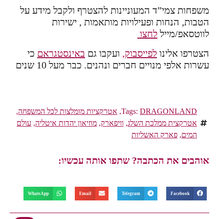
משפחות צמי”ד המעוניינות להצטרף ולקבל מידע על
הטבות, הנחות ופעילויות מותאמות , ישירות
לווטסאפ/מייל
לחצו
הצטרפו אלינו
לפייסבוק,
ועקבו גם
באינסטגראם
כי
עשרות אלפי מנויים חברים ונהנים. כבר מעל 10 שנים
DRAGONLAND
Tags:
,
אטרקציות מומלצות לכל המשפחה
,
אטרקצית ממלכת השלג
,
וויפארק
,
מוזיאון יהדות איטליה
,
עולם
המים
,
פארק האשליות
אוהבים את הכתבה? שתפו אותה עכשיו:
WhatsApp
Email
Telegram
Facebook