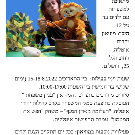
מתאים?
למשפחות
עם ילדים עד
גיל 12
היכן?
מוזיאון
יהדות
איטליה,
רחוב הלל
25, ירושלים.
שעות וימי פעילות
: בין התאריכים 16-18.8.2022 (ימים
שלישי עד חמישי) בין השעות 10:00-17:00.
סיורים מודרכים בתערוכת המוזיאון "עניין משפחתי"
העוסקת בתופעת סמלי המשפחה בקרב קהילות יהודי
איטליה; "תעלומה מארץ המגף" – משחק "חפש את
המטמון", עמדת תחפושות איטלקית;
פעילויות נוספות במוזיאון:
בכל יום תתקיים הצגת ילדים