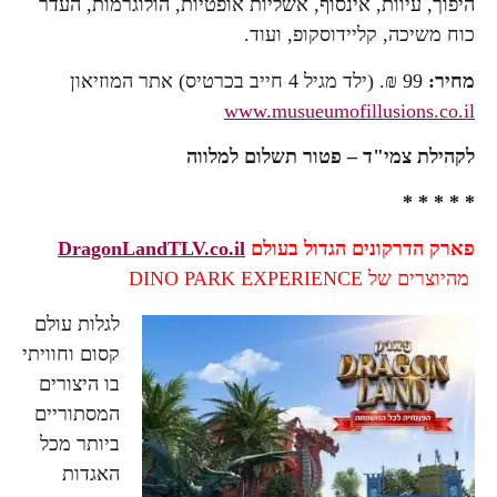
היפוך, עיוות, אינסוף, אשליות אופטיות, הולוגרמות, העדר
כוח משיכה, קליידוסקופ, ועוד.
מחיר:
99 ₪. (ילד מגיל 4 חייב בכרטיס) אתר המוזיאון
www.musueumofillusions.co.il
לקהילת צמי"ד – פטור תשלום למלווה
* * * * *
פארק הדרקונים הגדול בעולם
DragonLandTLV.co.il
מהיוצרים של DINO PARK EXPERIENCE
לגלות עולם
קסום וחוויתי
בו היצורים
המסתוריים
ביותר מכל
האגדות