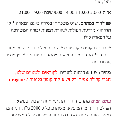
באוקטובר
א'-ה' 10:00-20:00 ו 9:00-14:00 שבת 9:00 – 21:00
פעילויות במתחם:
שיט משפחתי בסירה באגם הפארק * קן
הדרקון- מדרגות העולות לנקודת תצפית גבוהה המשקיפה
על הפארק כולו
*רכבת דרקונים לקטנטנים * עמדות צילום ורכיבה על מגוון
דרקונים* מתחם מתנפחי ענק *מתחם קטנטנים * עץ מספר
אגדות ועוד
מחיר :
139
₪ הנחות לועדים.
לקוראים ולמנויים שלנו,
חברי קהילת צמיד- רק 79 ₪ קוד קופון בקופות dragon22
עולם המים
מתחם חוויתי תת ימי ייחודי שכולו בנושא
העולם התת ימי המופלא. משתרע על כ 2000 מ"ר, המתחם
משלב חווית לימוד מלהיבה ומגוון פעילויות לכל המשפחה.