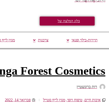
דף הבית
אודות
צור קשר
בלוג המלצה של
תיירות-בילוי ופנאי
צרכנות
מגזין לייף 
nga Forest Cosmetics
רות ברונשטיין
איכות חיים
,
טיפוח ויופי
,
מגזין לייף סטייל
פברואר 14, 2022