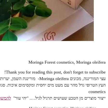
Moringa Forest cosmetics, Moringa oleifera
Thank you for reading this post, don't forget to subscribe!
עצי המורינגה, מכונים Moringa oleifera- מורינגת השמן, יערות עצי המורינגה גדלים ללא ריסוס וחומרי הדברה.
cosmetics
ייצור מוצרים מן הטבע שעושים תרגיל לגיל…. "יהי עור"
להמשך