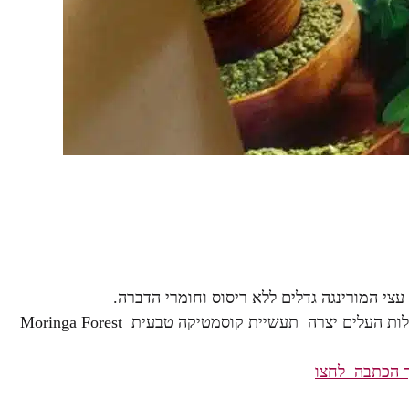
העץ הטרופי גדל מהר עם מעט מים יחסית ומקסימום איכות. סגולות העלים יצרה תעשיית קוסמטיקה טבעית Moringa Forest
 הכתבה לחצו