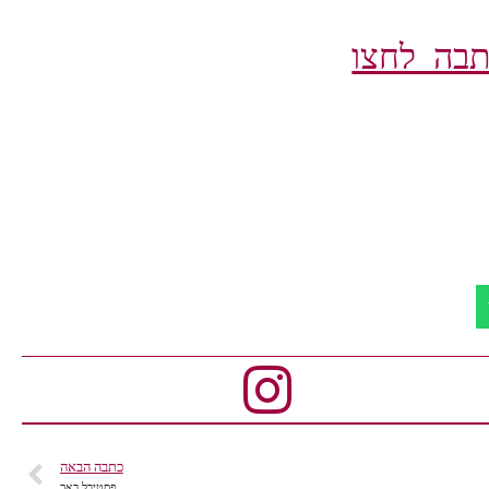
בה לחצו
כתבה הבאה
פסטיבל באך