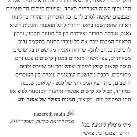
מוקדש כולו לאפנה, ותמצאו בו רק מותגים איכותיים שלרגל
החג וסוף השנה האזרחית כאחד, מציעים סיילים חד פעמיים
ומבצעים שקשה לסרב להם. כל החנויות התהדרו בחלונות
ראווה שהתקשטו באופן ייחודי לרגל ההכנות וחגיגות השיא
(אגב, נערכת תחרות יצירתית בין כל חנויות הקניון, וחלון
הראווה המנצח יזכה את כל עובדי החנות בתקציב נדיב
לרכישת בגדים לחג)- שדרות הקניון מקושטות בקישוטים
מסורתיים, עצי אשוח מוארים במגוון קישוטים צבעוניים,
סנטה קלאוס קופץ לביקור וצוהל יחד עם שיירת ילדים
מחוייכים, רכבת מקושטת וצבעונית עוברת בין העוברים
והשבים, בית העץ המסורתי של סנטה קלאוס, שנבנה
במיוחד, מכיל כל קישוט אפשרי ומתנות קטנטנות לפופ אפ
החג המהולל הזה- בקיצור,
חגיגות כפולה של אפנה וחג
.
נצרת לקראת שקיעה, דצמבר 2014
מתי מומלץ להגיע?
בכל
חודש דצמבר ביג פאשין