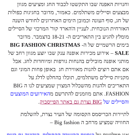
וחנויות האפנה שבו התקשטו לכבוד החג ומציעים מגוון
מבצעים וסיילים משתלמים. כאמור, מדובר בחגיגות כפולות
של חג, סוף העונה וכמובן הימים האחרונים לחודש השנה
האזרחית הנוכחית. לעניין ה'הארד קור' המרכזי של הסיילים
מומלץ להגיע בין התאריכים ה- 18-21 בדצמבר. מדובר
בימים הרשמיים של ה-
FASHION CHRISTMAS
BIG
SALE
– אירוע מכירות אופנה ענק שבו יוצע מגוון רחב של
מותגי אופנה מובילים בהנחות גורפות ומיוחדות לחג. אבל
אם אתם רוצים להנות מאווירת חג באופן פחות המוני וגם
מקניות סיילים משתלמים, תוכלו בהחלט לדלג על
התאריכים ולהנות מהשכלול המצוין שמציעים לנו ה BIG
FASHION. אתם מוזמנים להתרשם מ
האירועים המוצעים
והסיילים של
BIG נצרת גם באתר הפייסבוק
.
לתיירות הכריסמס הקסומה של העיר נצרת, להשלמת
החוויה שמציע מרחב ה Big fashion –
אנו ממליצים על
כנסיית הבשורה הקתולית, הידועה גם בשם