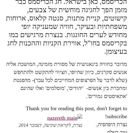
הכריסמס, כאן בישראל. חג הכריסמס כבר
מזמן הפך לחגיגה מוחשית של צבעים,
קישוטים, קניית מתנות, סנטה קלאוס, ארוחות
משפחתיות ובעיקר, חוויה שמעניקה יופי
מחודש לערים החוגגות. בנצרת מרגישים כמו
בקריסמס בחו"ל, אווירת הקניות וההכנות לחג
בעיצומן.
מדובר בחוויה בינאנושית של מסורת מזמינה, המושכת אליה
אנשים סקרנים, כיוון שהיופי, הציווי להתקשט ולהתחפש
(שלא לדבר על הפרצופים המחייכים לכל עבר)- מהפנטת
ומחברת בין אנשים- 'יהודים', 'מוסלמים' ואלו שהינם
'אתאיסטים גמורים'.
Thank you for reading this post, don't forget to
subscribe!
נצרת היפהפיה,
נצרת, לקראת שקיעה, דצמבר 2014
עיר בעלת