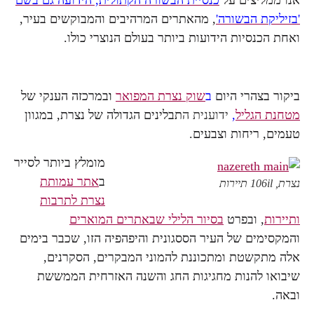
'בזיליקת הבשורה'
, מהאתרים המרהיבים והמבוקשים בעיר,
ואחת הכנסיות הידועות ביותר בעולם הנוצרי כולו.
ביקור בצהרי היום
ב
שוק נצרת המפואר
ו
במרכזה הענקי של
מטחנת הגליל
,
ידוענית ה
תבלינים הגדולה של נצרת, במגוון
טעמים, ריחות וצבעים.
מומלץ ביותר לסייר
ב
אתר עמותת
נצרת, 106il תיירות
נצרת לתרבות
ותיירות
, ובפרט
בסיור הלילי שבאתרים המוארים
והמקסימים של העיר הססגונית והיפהפיה הזו, שכבר בימים
אלה מתקשטת ומתכוננת להמוני המבקרים, הסקרנים,
שיבואו להנות מחגיגות החג והשנה האזרחית הממששת
ובאה.