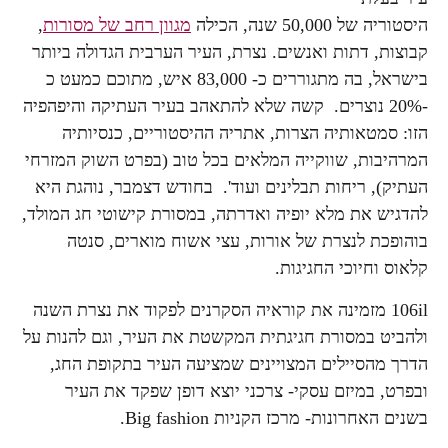
היסטוריה של 50,000 שנה, הכילה
מגוון רחב של מסורות
,
קבוצות, דתות ואנשים. נצרת, העיר הערבית הגדולה ביותר
בישראל, בה מתגוררים כ- 83,000 איש, מתוכם כמעט כ
-20% נוצרים. קשה שלא להתאהב בעיר העתיקה והיפהפיה
הזו: סמטאותיה הצרות, אתריה ההיסטוריים, כנסיותיה
המרהיבות, שווקייה המלאים בכל טוב (בפרט השוק המזרחי
העתיק), ריחות תבלינים ועוד'. בחודש דצמבר, נוהגת היא
להדגיש את מלא יופיה ואדרתה, במסורת קישוטי חג המולד,
בוהופכת לנצרת של אורות, עצי אשוח מוארים, סנטה
קלאוס וחיוכי החגיגות.
106il מזמינה את קוראיה הסקרנים לפקוד את נצרת השנה
ולהביט במסורת חגיגתית המקשטת את העיר, וגם להנות על
הדרך מהסיילים המצויינים שמציעה העיר בתקופת החג,
ובפרט, במיזם עסקי- צרכני יוצא דופן שפקד את העיר
בשנים האחרונות- מרכז הקניות Big fashion.