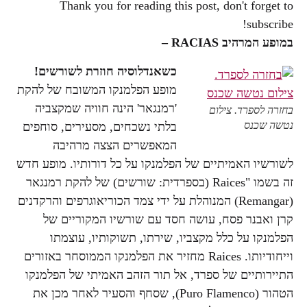
Thank you for reading this post, don't forget to
subscribe!
במופע המרהיב
RACIAS –
כשאנדלוסיה חוזרת לשורשים!
מופע הפלמנקו המשובח של להקת
'רמנגאר' הינה חוויה שמקצביה
בחזרה לספרד. צילום
נטשה שכנס
בלתי נשכחים, מסעירים, סוחפים
המאפשרים הצצה מרהיבה
לשורשיו האמיתיים של הפלמנקו על כל דורותיו. מופע חדש
זה בשמו "Raices (בספרדית: שורשים) של להקת רמנגאר
(Remangar) המנוהלת על ידי צמד הכוריאוגרפים והרקדנים
קרן ואבנר פסח, עושה חסד עם שורשיו המקוריים של
הפלמנקו על כלל מקצביו, שירתו, תשוקותיו, עוצמתו
וייחודיותו. Raices מחזיר את הפלמנקו הממוסחר באזורים
התיירותיים של ספרד, אל תור הזהב האמיתי של הפלמנקו
הטהור (Puro Flamenco), שסחף והסעיר לאחר מכן את