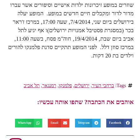
שוזרים במופע זיכרונות ילדות אישיים וסיפורים אשר עברו
מדור לדור ומקבלים חיים חדשים במופע. המופע יעלה
בירושלים ביום שני, 7/4/2014, שעה 17:00, במרכז ז'ראר
בכר (במסגרת פסטיבל אמנויות ירושלים)ו אף יגיע לתל
אביב ביום שבת, 19/4/2014, חוה"מ פסח, בשעה 11:00,
במרכז סוזן דלל. לפני המופע תתקיים סדנת פלמנקו להורים
וילדים בת 20 דקות.
Tags:
ברחבי העיר
,
ירושלים
,
פלמנקו
,
רמנגאר
,
תל אביב
אוהבים את הכתבה? שתפו אותה עכשיו:
WhatsApp
Email
Telegram
Facebook