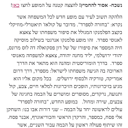
נשכח- אסור להחמיץ!
להצצה קטנה על המופע לחצו
כאן
!
הלהקה תשוב לעיר עם מופע חדש לכל המשפחה אשר
נקרא: "בחזרה לספרד". מדובר על קולאז' תיאטרלי-מוזיקלי
בקצב הפלמנקו המגולל את סיפור משפחתו של צאצא
לאנוסי ספרד. זהו מופע פלמנקו אנרגטי בשילוב מוסיקה
חיה המספר את סיפורו של של דון פסקואלה דה לוס מרונס,
יהודי ירושלמי, יליד מחנה יהודה, צאצא למשפחה מאנוסי
ספרד. בדרך הומוריסטית ומהנה הוא מתאר את הדרך
הארוכה בה הגיעה משפחתו לישראל: מספרד, דרך דרום
אמריקה, טורקיה ולבסוף ירושלים. בכל מקום אליו הוא
מגיע בזיכרונותיו, הופכים הזיכרונות למלאי חיים, צבע, קול
ותנועה, נרקדים, מסופרים ומושרים על הבמה בחגיגה של
צבעים, שירה ומחול. במופע החדש, "בחזרה לספרד"
עולים לראשונה יחד על הבמה – שני דורות אבו בנו: השחקן
אלי פסח, כמספר, והרקדן הראשי והכוריאוגרף, אבנר פסח.
זהו שיתוף פעולה ראשון על הבמה עבור השניים, אשר