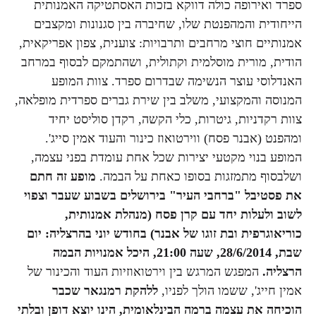
ספרד ואירופה כולה דווקא בזכות האסתטיקה האמנותית
הייחודית והמהפנטת שלו, שחיברה בין סגנונות ומקצבים
אמנותיים חוצי מרחבים ותרבויות: צוענית, צפון אפריקאית,
הודית, מורית מוסלמית וקתולית, ושהתמקם לבסוף במרחב
האנדלוסי עוצר הנשימה שבדרום ספרד. צוות המופע
המנוסה והמקצועי, משלב בין שירת גברים ספרדית מופלאה,
צוות רקדניות, גיטרות, כלי הקשה, רקדן סוליסט יחיד
ומהפנט (אבנר פסח) ווירטואוז כינור והעוד אמין סייג'.
המופע בנוי מקטעי יצירות שכל אחת עומדת בפני עצמה,
ושלבסוף מתמזגות בסופו כאחת על הבמה.
מופע זה חתם
את פסטיבל "ברחבי העיר" בירושלים בשבוע שעבר
וצפוי
לשוב ולעלות יחד עם קרן פסח (מנהלת אמנותית,
כוריאוגרפית ובת זוגו של אבנר) בחודש יוני בהרצליה: יום
שבת, 28/6/2014, שעה 21:00, היכל אמנויות הבמה
הרצליה.
המפגש המרגש בין וירטואוזיות העוד והכינור של
אמין חייג', ששמו הולך לפניו,
ללהקת רמנגאר שכבר
הוכיחה את עצמה ברמה הבינלאומית, הינו יוצא דופן ובלתי